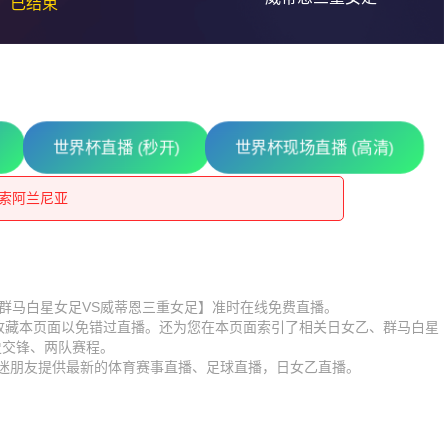
已结束
世界杯直播 (秒开)
世界杯现场直播 (高清)
加索阿兰尼亚
比赛【群马白星女足VS威蒂恩三重女足】准时在线免费直播。
】收藏本页面以免错过直播。还为您在本页面索引了相关日女乙、群马白星
史交锋、两队赛程。
球迷朋友提供最新的体育赛事直播、足球直播，日女乙直播。
加索阿兰尼亚