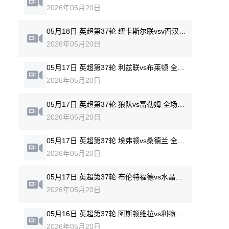
2026年05月20日
05月18日 英超第37轮 纽卡斯尔联vsv西汉姆联 全场录像回放
2026年05月20日
05月17日 英超第37轮 利兹联vs布莱顿 全场录像回放
2026年05月20日
05月17日 英超第37轮 狼队vs富勒姆 全场录像回放
2026年05月20日
05月17日 英超第37轮 埃弗顿vs桑德兰 全场录像回放
2026年05月20日
05月17日 英超第37轮 布伦特福德vs水晶宫 全场录像回放
2026年05月20日
05月16日 英超第37轮 阿斯顿维拉vs利物浦 全场录像回放
2026年05月20日