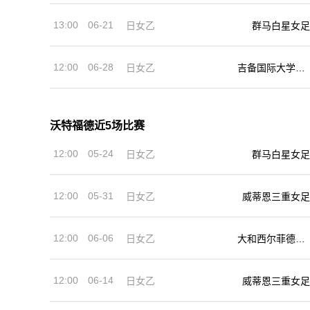
13:00
06-21
日女乙
群马白星女足
12:00
06-28
日女乙
吉备国际大学女
足
沃特福德近5场比赛
12:00
05-24
日女乙
群马白星女足
12:00
05-31
日女乙
威蒂恩三重女足
12:00
06-06
日女乙
大和西尔菲德女
足
12:00
06-14
日女乙
威蒂恩三重女足