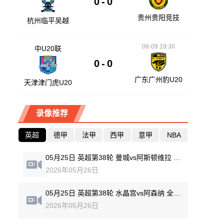
0
-
0
贵州贵阳竞技
杭州临平吴越
08-09 19:30
中U20联
0
-
0
广东广州豹U20
天津津门虎U20
录像推荐
英超
德甲
法甲
西甲
意甲
NBA
05月25日 英超第38轮 曼城vs阿斯顿维拉 全场录像回放
2026年05月26日
05月25日 英超第38轮 水晶宫vs阿森纳 全场录像回放
2026年05月26日