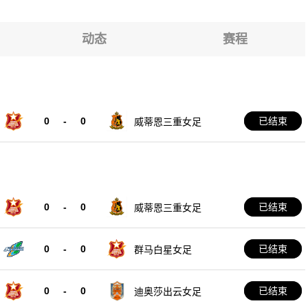
队
动态
赛程
0
-
0
已结束
威蒂恩三重女足
队
0
-
0
已结束
威蒂恩三重女足
0
-
0
已结束
群马白星女足
0
-
0
已结束
迪奥莎出云女足