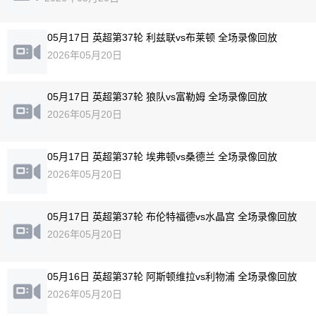
05月17日 英超第37轮 利兹联vs布莱顿 全场录像回放
2026年05月20日
05月17日 英超第37轮 狼队vs富勒姆 全场录像回放
2026年05月20日
05月17日 英超第37轮 埃弗顿vs桑德兰 全场录像回放
2026年05月20日
05月17日 英超第37轮 布伦特福德vs水晶宫 全场录像回放
2026年05月20日
05月16日 英超第37轮 阿斯顿维拉vs利物浦 全场录像回放
2026年05月20日