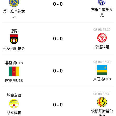
0
-
0
布根兰南部女
第一维也纳女
足
足
08-08 22:30
德丙
0
-
0
幸运科隆
格罗巴斯帕奇
08-08 22:30
非篮锦U18
0
-
0
卢旺达U18
喀麦隆U18
08-08 22:30
球会友谊
0
-
0
埃斯基谢希尔
摩丝体育