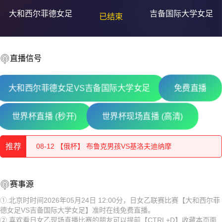
大和西尔菲德女足
吉备国际大学女足
已结束
08-12 【俄杯】 莫斯科斯特罗吉诺VS弗拉基米尔鱼雷
08-12 【俄杯】 FC穆罗姆VS利佩茨克冶金工人
直播信号
08-12 【俄杯】 伊热夫斯克VS米阿斯鱼雷
08-12 【俄杯】 FC阿斯特拉罕VS五山城马舒克KMV
大和西尔菲德女足VS吉备国际大学女足
免费直播
08-12 【亚冠二级】 阿卡达格VSFC果阿
世界杯直播 (秒开)
世界杯现场直播 (高清)
08-12 【欧女锦U16B级】 比利时女篮U16VS塞浦路斯女篮U
推荐
08-12 【俄杯】 布鲁克男孩VS基洛夫迪纳摩
08-12 【俄杯】 佩夏诺科普斯科耶海鸥VS伊兹别尔巴什石油
赛事源
工人
08-12 【俄杯】 莫斯科切尔塔诺沃VS赤塔足球学校
①.北京时时间2026年05月24日 12:00分，日女乙联赛比赛【大和西尔菲
德女足VS吉备国际大学女足】准时在线免费直播。
08-12 【俄杯】 索科尔萨拉托夫VS彼尔姆边疆区伊尔帕尔
②.喜欢看日女乙现场直播比赛的朋友可以提前【CTRL+D】收藏本页面