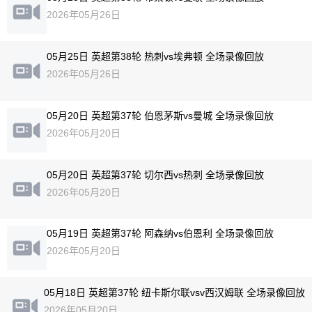
2026年05月26日
05月25日 英超第38轮 热刺vs埃弗顿 全场录像回放
2026年05月26日
05月20日 英超第37轮 伯恩茅斯vs曼城 全场录像回放
2026年05月20日
05月20日 英超第37轮 切尔西vs热刺 全场录像回放
2026年05月20日
05月19日 英超第37轮 阿森纳vs伯恩利 全场录像回放
2026年05月20日
05月18日 英超第37轮 纽卡斯尔联vsv西汉姆联 全场录像回放
2026年05月20日