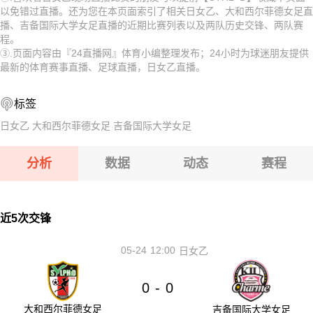
以免错过直播。还为您在本页面索引了相关日女乙、大和西尔菲德女足直
08-12 【俄杯】 莫斯科斯特罗吉诺VS弗拉基米尔鱼雷
播、吉备国际大学女足直播的近期比赛列表以及两队历史交锋、两队赛
程。
08-12 【俄杯】 FC穆罗姆VS利佩茨克冶金工人
③.页面内容由『24直播网』体育小编整理发布；24小时为球迷朋友提供
最新的体育赛事直播、足球直播，日女乙直播。
08-12 【俄杯】 伊热夫斯克VS米阿斯鱼雷
标签
08-12 【俄杯】 FC阿斯特拉罕VS五山城马舒克KMV
日女乙
大和西尔菲德女足
吉备国际大学女足
08-12 【亚冠二级】 阿卡达格VSFC果阿
分析
数据
动态
赛程
08-12 【欧女锦U16B级】 比利时女篮U16VS塞浦路斯女篮
U16
08-12 【俄杯】 布鲁克男孩VS基洛夫迪纳摩
近5次交锋
05-24
12:00
日女乙
0
0
-
大和西尔菲德女足
吉备国际大学女足