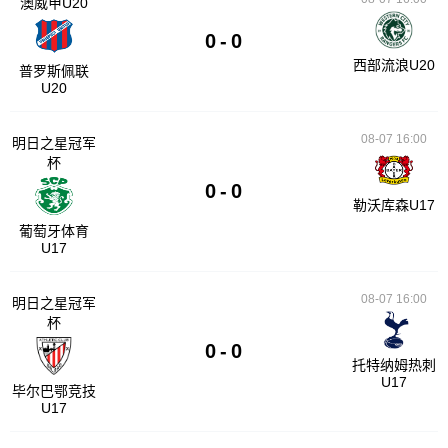
澳威甲U20
0
-
0
西部流浪U20
普罗斯佩联
U20
08-07 16:00
明日之星冠军
杯
0
-
0
勒沃库森U17
葡萄牙体育
U17
08-07 16:00
明日之星冠军
杯
0
-
0
托特纳姆热刺
U17
毕尔巴鄂竞技
U17