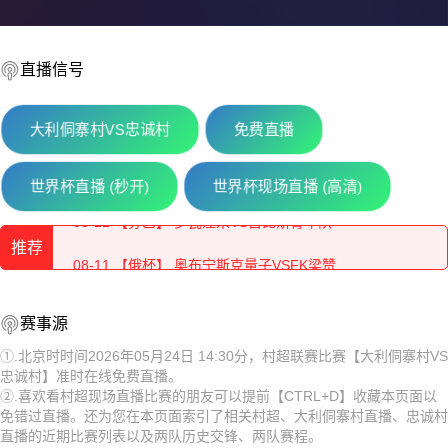
直播信号
大利侗寨村VS忠诚村
免费直播
08-11 【芬乙】 TPV坦佩雷VS莎埃帕
世界杯直播 (秒开)
世界杯现场直播 (高清)
08-11 【芬乙】 罗瓦涅米VS古比斯青年队
推荐
08-11 【俄杯】 奥布宁斯克量子VSFK梁赞
08-11 【芬乙】 中新地VS图尔库国际B队
08-11 【芬乙】 TPV坦佩雷VS莎埃帕
赛事源
08-11 【芬乙】 于韦斯屈莱VS坦佩雷
08-11 【芬乙】 罗瓦涅米VS古比斯青年队
①.北京时时间2026年05月24日 14:30分，村超联赛比赛【大利侗寨村VS
忠诚村】准时在线免费直播。
08-11 【亚精英赛】 塔什干棉农VS胡塞因
08-11 【俄杯】 奥布宁斯克量子VSFK梁赞
②.喜欢看村超现场直播比赛的朋友可以提前【CTRL+D】收藏本页面以
免错过直播。还为您在本页面索引了相关村超、大利侗寨村直播、忠诚村
08-11 【欧冠】 凯拉特VS索非亚列夫斯基
08-11 【芬乙】 中新地VS图尔库国际B队
直播的近期比赛列表以及两队历史交锋、两队赛程。