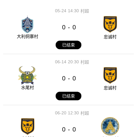
05-24
14:30
村超
0
0
-
大利侗寨村
忠诚村
已结束
06-14
20:30
村超
0
0
-
水尾村
忠诚村
已结束
06-20
12:30
村超
0
0
-