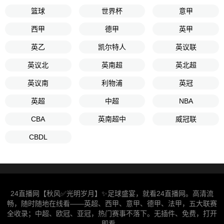
篮球
世界杯
意甲
西甲
德甲
英甲
英乙
凯尔特人
英议联
英议北
英南超
英北超
英议南
利物浦
英冠
英超
中超
NBA
CBA
英南超中
威冠联
CBDL
24直播网【秋风✅光明岁月】✨足球盛宴，就看24直播网。高清流
畅，随时随地在线看——英超、西甲、意甲、德甲、法甲，五大联赛
全收录；中超、欧冠、亚冠，热门赛事不落下。无插件、免费，打开
即看。