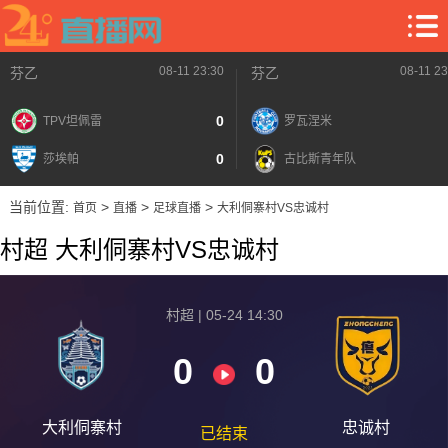
08-11 23:30
08-11 23
芬乙
芬乙
0
TPV坦佩雷
罗瓦涅米
0
莎埃帕
古比斯青年队
当前位置:
>
>
>
首页
直播
足球直播
大利侗寨村VS忠诚村
村超 大利侗寨村VS忠诚村
村超 | 05-24 14:30
0
0
大利侗寨村
忠诚村
已结束