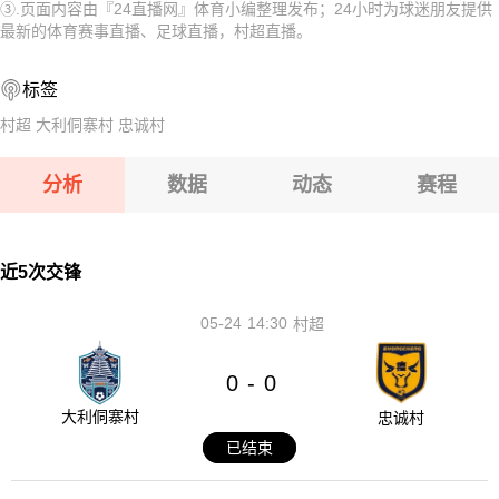
③.页面内容由『24直播网』体育小编整理发布；24小时为球迷朋友提供
08-11 【欧女锦U16B级】 比利时女篮U16VS波黑女篮U16
08-11 【芬乙】 于韦斯屈莱VS坦佩雷
最新的体育赛事直播、足球直播，村超直播。
08-11 【阿女甲】 飓风队女足VS社会体育协会女足
08-11 【亚精英赛】 塔什干棉农VS胡塞因
标签
08-11 【俄杯】 圣彼得堡迪纳摩VSFC 10
08-11 【欧冠】 凯拉特VS索非亚列夫斯基
村超
大利侗寨村
忠诚村
08-11 【欧女锦U16B级】 比利时女篮U16VS波黑女篮U16
分析
数据
动态
赛程
08-11 【阿女甲】 飓风队女足VS社会体育协会女足
08-11 【俄杯】 圣彼得堡迪纳摩VSFC 10
近5次交锋
05-24
14:30
村超
0
0
-
大利侗寨村
忠诚村
已结束