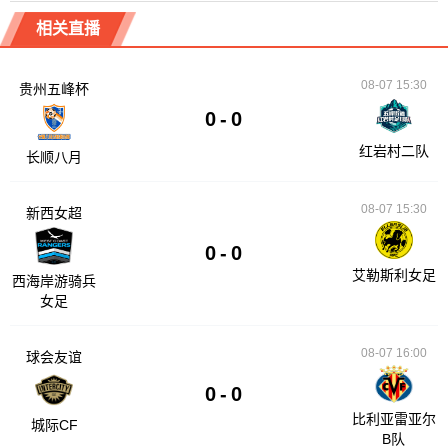
相关直播
08-07 15:30
贵州五峰杯
0
-
0
红岩村二队
长顺八月
08-07 15:30
新西女超
0
-
0
艾勒斯利女足
西海岸游骑兵
女足
08-07 16:00
球会友谊
0
-
0
比利亚雷亚尔
城际CF
B队