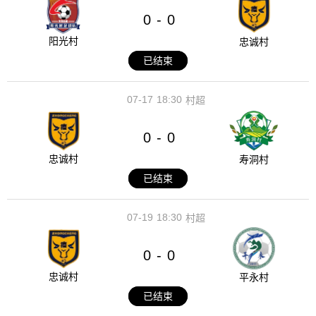
0
0
-
阳光村
忠诚村
已结束
07-17
18:30
村超
0
0
-
忠诚村
寿洞村
已结束
07-19
18:30
村超
0
0
-
忠诚村
平永村
已结束