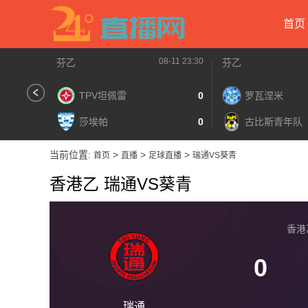
首页
08-11 23:30
芬乙
芬乙
TPV坦佩雷
0
罗瓦涅米
莎埃帕
0
古比斯青年队
当前位置:
>
>
>
首页
直播
足球直播
瑞通VS葵青
香港乙 瑞通VS葵青
香港乙 
0
瑞通