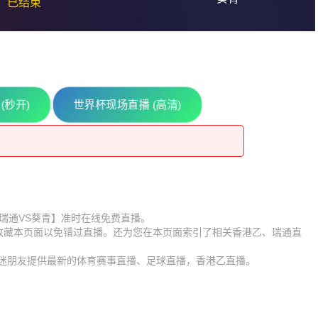
已结束
(秒开)
世界杯现场直播 (高清)
比赛【瑞通VS葵青】准时在线免费直播。
】收藏本页面以免错过直播。还为您在本页面索引了相关香港乙、瑞通直
。
球迷朋友提供最新的体育赛事直播、足球直播，香港乙直播。