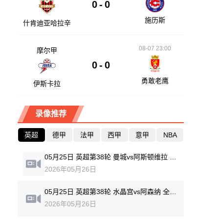
0
-
0
施历斯
什肯迪亚哈拉辛
08-07 23:00
摩尔甲
0
-
0
勇敢老鹰
伊斯卡拉
录像推荐
英超
德甲
法甲
西甲
意甲
NBA
05月25日 英超第38轮 曼城vs阿斯顿维拉 全场录像回放
2026年05月26日
05月25日 英超第38轮 水晶宫vs阿森纳 全场录像回放
2026年05月26日