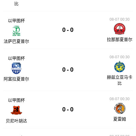
比
08-07 00:30
以甲图杯
0
-
0
拉那那夏普尔
法萨巴夏普尔
08-07 00:30
以甲图杯
0
-
0
赫兹立亚马卡
阿富拉夏普尔
比
08-07 00:30
以甲图杯
0
-
0
夏雷姆
贝尼叶胡达