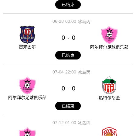
已结束
06-28
00:00
冰岛丙
0
0
-
雷弗图尔
阿尔拜尔足球俱乐部
已结束
07-04
22:00
冰岛丙
0
0
-
阿尔拜尔足球俱乐部
热特尔胡金
已结束
07-12
01:00
冰岛丙