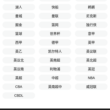
湖人
快船
鹈鹕
曼城
曼联
尼克斯
掘金
篮网
独行侠
篮球
世界杯
意甲
西甲
德甲
英甲
英乙
凯尔特人
英议联
英议北
英南超
英北超
英议南
利物浦
英冠
英超
中超
NBA
CBA
英南超中
威冠联
CBDL