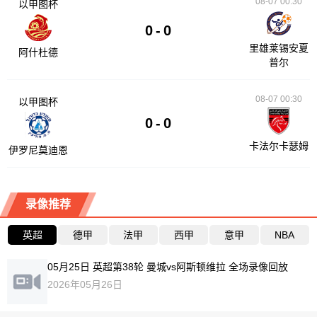
08-07 00:30
以甲图杯
0
-
0
里雄莱锡安夏
阿什杜德
普尔
08-07 00:30
以甲图杯
0
-
0
卡法尔卡瑟姆
伊罗尼莫迪恩
录像推荐
英超
德甲
法甲
西甲
意甲
NBA
05月25日 英超第38轮 曼城vs阿斯顿维拉 全场录像回放
2026年05月26日