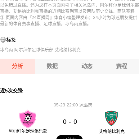
以免错过直播。还为您在本页面索引了相关冰岛丙、阿尔拜尔足球俱乐部
08-11 【欧冠】 凯拉特VS索非亚列夫斯基
08-11 【芬乙】 中新地VS图尔库国际B队
直播、艾格纳比利克直播的近期比赛列表以及两队历史交锋、两队赛程。
③.页面内容由『24直播网』体育小编整理发布；24小时为球迷朋友提供
08-11 【欧女锦U16B级】 比利时女篮U16VS波黑女篮U16
08-11 【芬乙】 于韦斯屈莱VS坦佩雷
最新的体育赛事直播、足球直播，冰岛丙直播。
08-11 【阿女甲】 飓风队女足VS社会体育协会女足
08-11 【亚精英赛】 塔什干棉农VS胡塞因
标签
08-11 【俄杯】 圣彼得堡迪纳摩VSFC 10
08-11 【欧冠】 凯拉特VS索非亚列夫斯基
冰岛丙
阿尔拜尔足球俱乐部
艾格纳比利克
08-11 【欧女锦U16B级】 比利时女篮U16VS波黑女篮U16
分析
数据
动态
赛程
08-11 【阿女甲】 飓风队女足VS社会体育协会女足
08-11 【俄杯】 圣彼得堡迪纳摩VSFC 10
近5次交锋
05-23
22:00
冰岛丙
0
0
-
阿尔拜尔足球俱乐部
艾格纳比利克