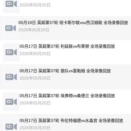
2026年05月20日
05月18日 英超第37轮 纽卡斯尔联vsv西汉姆联 全场录像回放
2026年05月20日
05月17日 英超第37轮 利兹联vs布莱顿 全场录像回放
2026年05月20日
05月17日 英超第37轮 狼队vs富勒姆 全场录像回放
2026年05月20日
05月17日 英超第37轮 埃弗顿vs桑德兰 全场录像回放
2026年05月20日
05月17日 英超第37轮 布伦特福德vs水晶宫 全场录像回放
2026年05月20日