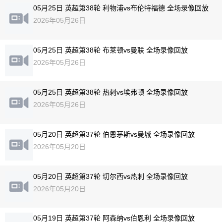
05月25日 英超第38轮 利物浦vs布伦特福德 全场录像回放
2026年05月26日
05月25日 英超第38轮 布莱顿vs曼联 全场录像回放
2026年05月26日
05月25日 英超第38轮 热刺vs埃弗顿 全场录像回放
2026年05月26日
05月20日 英超第37轮 伯恩茅斯vs曼城 全场录像回放
2026年05月20日
05月20日 英超第37轮 切尔西vs热刺 全场录像回放
2026年05月20日
05月19日 英超第37轮 阿森纳vs伯恩利 全场录像回放