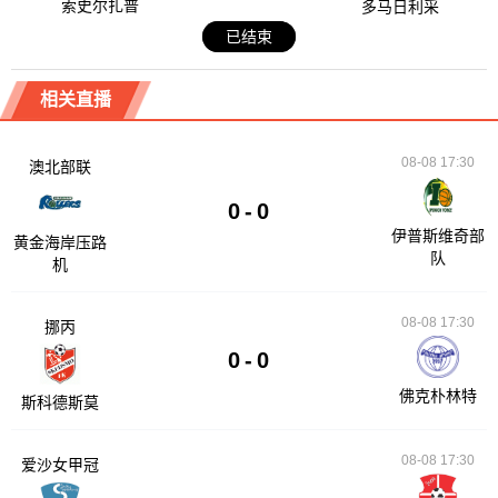
索史尔扎普
多马日利采
已结束
相关直播
08-08 17:30
澳北部联
0
-
0
伊普斯维奇部
黄金海岸压路
队
机
08-08 17:30
挪丙
0
-
0
佛克朴林特
斯科德斯莫
08-08 17:30
爱沙女甲冠