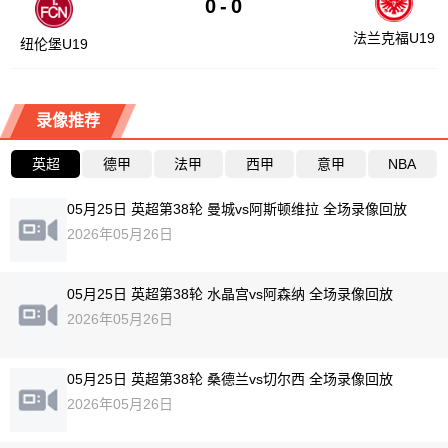
0
-
0
法兰克福U19
纽伦堡U19
录像推荐
英超
德甲
法甲
西甲
意甲
NBA
05月25日 英超第38轮 曼城vs阿斯顿维拉 全场录像回放
2026年05月26日
05月25日 英超第38轮 水晶宫vs阿森纳 全场录像回放
2026年05月26日
05月25日 英超第38轮 桑德兰vs切尔西 全场录像回放
2026年05月26日