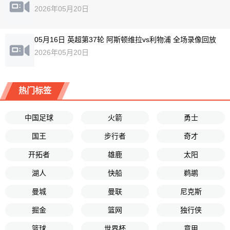
2026年05月20日
05月16日 英超第37轮 阿斯顿维拉vs利物浦 全场录像回放
2026年05月20日
热门标签
中国足球
火箭
勇士
国王
步行者
奇才
开拓者
雄鹿
太阳
湖人
快船
鹈鹕
曼城
曼联
尼克斯
掘金
篮网
独行侠
篮球
世界杯
意甲