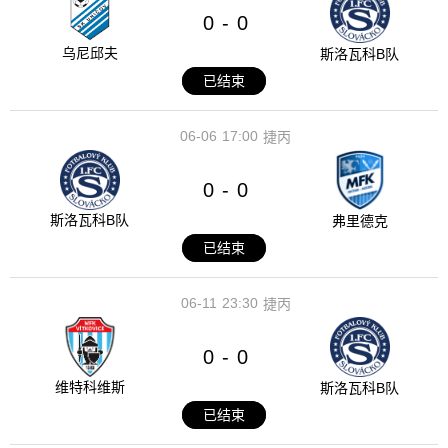
0
0
-
乌尼邱夫
斯洛瓦科B队
已结束
06-06
17:00
捷丙
0
0
-
斯洛瓦科B队
弗里德克
已结束
06-11
23:30
捷丙
0
0
-
维特科维斯
斯洛瓦科B队
已结束