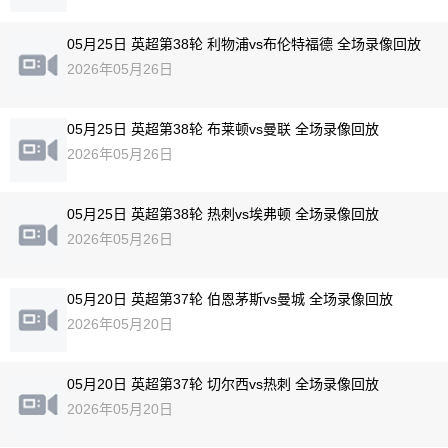
05月25日 英超第38轮 利物浦vs布伦特福德 全场录像回放
2026年05月26日
05月25日 英超第38轮 布莱顿vs曼联 全场录像回放
2026年05月26日
05月25日 英超第38轮 热刺vs埃弗顿 全场录像回放
2026年05月26日
05月20日 英超第37轮 伯恩茅斯vs曼城 全场录像回放
2026年05月20日
05月20日 英超第37轮 切尔西vs热刺 全场录像回放
2026年05月20日