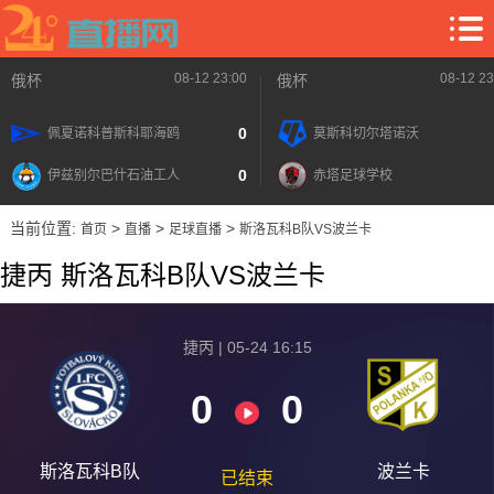
08-12 23:00
08-12 23
俄杯
俄杯
0
佩夏诺科普斯科耶海鸥
莫斯科切尔塔诺沃
0
伊兹别尔巴什石油工人
赤塔足球学校
当前位置:
>
>
>
首页
直播
足球直播
斯洛瓦科B队VS波兰卡
捷丙 斯洛瓦科B队VS波兰卡
捷丙 | 05-24 16:15
0
0
斯洛瓦科B队
波兰卡
已结束