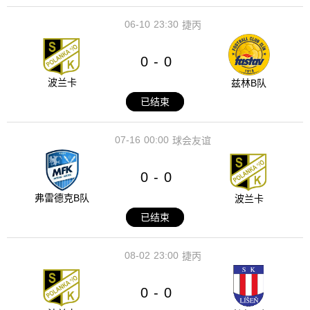
06-10
23:30
捷丙
0
0
-
波兰卡
兹林B队
已结束
07-16
00:00
球会友谊
0
0
-
弗雷德克B队
波兰卡
已结束
08-02
23:00
捷丙
0
0
-