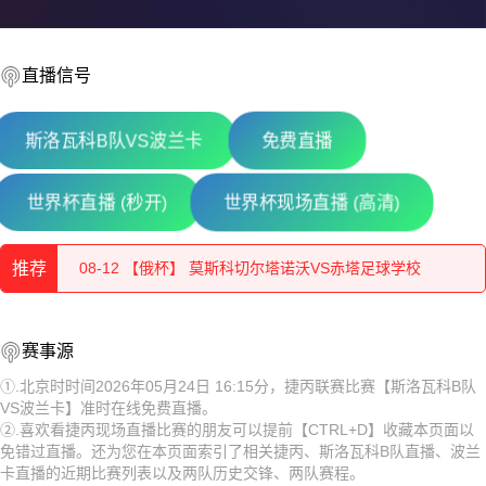
直播信号
斯洛瓦科B队VS波兰卡
免费直播
08-12 【俄杯】 佩夏诺科普斯科耶海鸥VS伊兹别尔巴什石油
世界杯直播 (秒开)
世界杯现场直播 (高清)
08-12 【俄杯】 莫斯科切尔塔诺沃VS赤塔足球学校
推荐
08-12 【俄杯】 索科尔萨拉托夫VS彼尔姆边疆区伊尔帕尔
08-12 【俄杯】 佩夏诺科普斯科耶海鸥VS伊兹别尔巴什石油
08-12 【俄杯】 莫斯科斯特罗吉诺VS弗拉基米尔鱼雷
赛事源
工人
08-12 【俄杯】 莫斯科切尔塔诺沃VS赤塔足球学校
08-12 【俄杯】 FC穆罗姆VS利佩茨克冶金工人
①.北京时时间2026年05月24日 16:15分，捷丙联赛比赛【斯洛瓦科B队
VS波兰卡】准时在线免费直播。
08-12 【俄杯】 索科尔萨拉托夫VS彼尔姆边疆区伊尔帕尔
②.喜欢看捷丙现场直播比赛的朋友可以提前【CTRL+D】收藏本页面以
08-12 【俄杯】 伊热夫斯克VS米阿斯鱼雷
免错过直播。还为您在本页面索引了相关捷丙、斯洛瓦科B队直播、波兰
08-12 【俄杯】 莫斯科斯特罗吉诺VS弗拉基米尔鱼雷
卡直播的近期比赛列表以及两队历史交锋、两队赛程。
08-12 【俄杯】 FC阿斯特拉罕VS五山城马舒克KMV