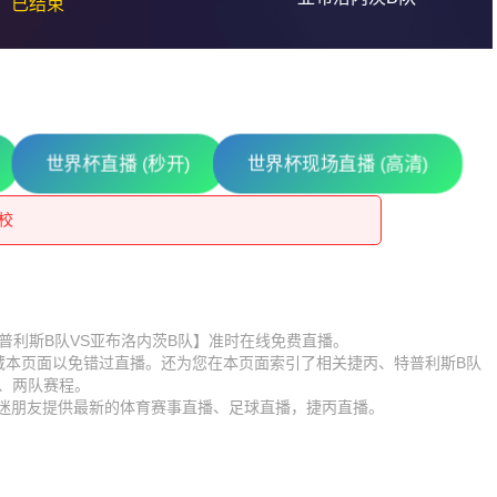
已结束
世界杯直播 (秒开)
世界杯现场直播 (高清)
别尔巴什石油工人
学校
区伊尔帕尔
别尔巴什石油工人
尔鱼雷
学校
赛【特普利斯B队VS亚布洛内茨B队】准时在线免费直播。
收藏本页面以免错过直播。还为您在本页面索引了相关捷丙、特普利斯B队
区伊尔帕尔
、两队赛程。
球迷朋友提供最新的体育赛事直播、足球直播，捷丙直播。
尔鱼雷
MV