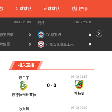
放
足球球队
蓝球球队
热门赛事
08-12 23:00
08-12 23:00
俄杯
俄杯
特罗吉诺
0
FC穆罗姆
0
伊
尔鱼雷
0
利佩茨克冶金工人
0
米
相关直播
08-08 01:55
波兰丁
0
-
0
希特曼
波德拉谢比亚拉
08-08 02:00
冰女超