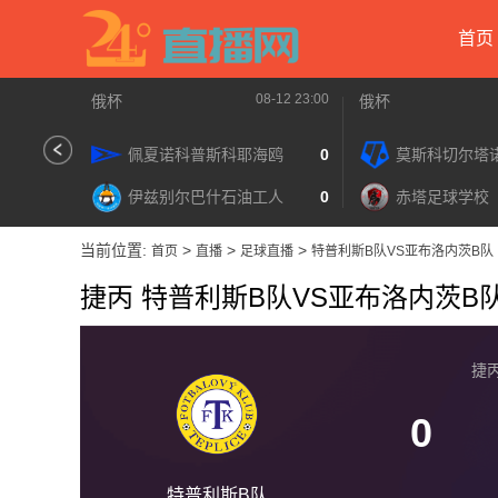
首页
08-12 23:00
俄杯
俄杯
佩夏诺科普斯科耶海鸥
0
莫斯科切尔塔
伊兹别尔巴什石油工人
0
赤塔足球学校
当前位置:
>
>
>
首页
直播
足球直播
特普利斯B队VS亚布洛内茨B队
捷丙 特普利斯B队VS亚布洛内茨B
捷丙 
0
特普利斯B队