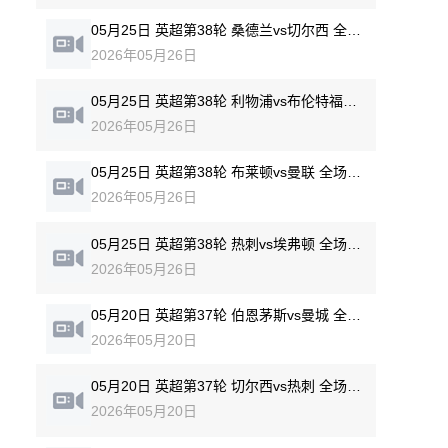
05月25日 英超第38轮 桑德兰vs切尔西 全场录像回放
2026年05月26日
05月25日 英超第38轮 利物浦vs布伦特福德 全场录像回放
2026年05月26日
05月25日 英超第38轮 布莱顿vs曼联 全场录像回放
2026年05月26日
05月25日 英超第38轮 热刺vs埃弗顿 全场录像回放
2026年05月26日
05月20日 英超第37轮 伯恩茅斯vs曼城 全场录像回放
2026年05月20日
05月20日 英超第37轮 切尔西vs热刺 全场录像回放
2026年05月20日