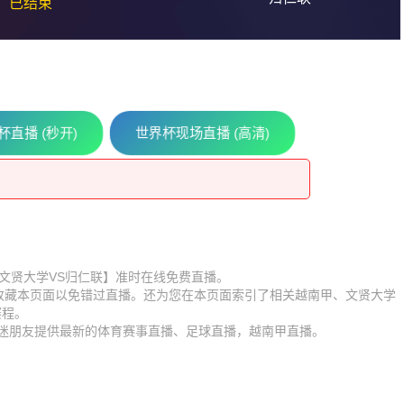
已结束
杯直播 (秒开)
世界杯现场直播 (高清)
比赛【文贤大学VS归仁联】准时在线免费直播。
】收藏本页面以免错过直播。还为您在本页面索引了相关越南甲、文贤大学
赛程。
球迷朋友提供最新的体育赛事直播、足球直播，越南甲直播。
黑女篮U16