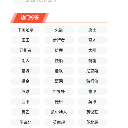
2026年05月20日
热门标签
中国足球
火箭
勇士
国王
步行者
奇才
开拓者
雄鹿
太阳
湖人
快船
鹈鹕
曼城
曼联
尼克斯
掘金
篮网
独行侠
篮球
世界杯
意甲
西甲
德甲
英甲
英乙
凯尔特人
英议联
英议北
英南超
英北超