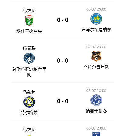
08-07 23:00
乌兹超
0
-
0
萨马尔罕迪纳摩
塔什干火车头
08-07 23:00
俄青联
0
-
0
乌拉尔青年队
莫斯科罗迪纳青年
队
08-07 23:00
乌兹超
0
-
0
纳曼干新春
特尔梅兹
08-07 23:00
乌兹超