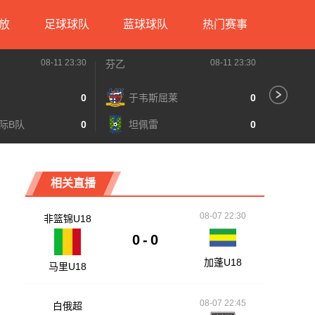
放
足球球队
蓝球球队
热门赛事
08-11 23:30
08-11 23:30
芬乙
亚精英赛
0
于韦斯屈莱
0
塔
际B队
0
坦佩雷
0
胡
相关直播
08-07 22:30
非篮锦U18
0
-
0
加蓬U18
马里U18
08-07 22:45
白俄超