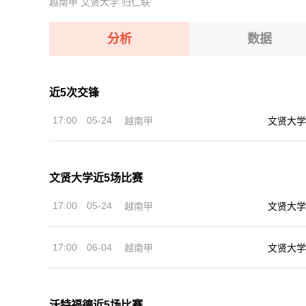
越南甲
文贤大学
归仁联
08-11 【阿女甲】 飓风队女足VS社会体育协会
08-11 【亚精英赛】 塔什干棉农VS胡塞因
08-11 【俄杯】 圣彼得堡迪纳摩VSFC 10
08-11 【欧冠】 凯拉特VS索非亚列夫斯基
分析
数据
08-11 【欧女锦U16B级】 比利时女篮U16VS波
近5次交锋
08-11 【阿女甲】 飓风队女足VS社会体育协会
17:00
05-24
越南甲
文贤大学
08-11 【俄杯】 圣彼得堡迪纳摩VSFC 10
文贤大学近5场比赛
17:00
05-24
越南甲
文贤大学
17:00
06-04
越南甲
文贤大学
沃特福德近5场比赛