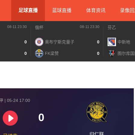
足球直播
蓝球直播
体育资讯
录像回
08-11 23:30
08-11 23:30
俄杯
芬乙
0
奥布宁斯克量子
0
中新地
0
FK梁赞
0
图尔库国
| 05-24 17:00
0
归仁联