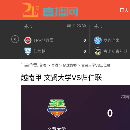
首页
08-11 23:30
芬乙
芬乙
TPV坦佩雷
0
罗瓦涅米
莎埃帕
0
古比斯青年队
当前位置:
>
>
>
首页
直播
足球直播
文贤大学VS归仁联
越南甲 文贤大学VS归仁联
越南甲 
0
文贤大学