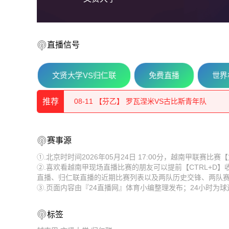
直播信号
08-11 【芬乙】 TPV坦佩雷VS莎埃帕
文贤大学VS归仁联
免费直播
世界
08-11 【芬乙】 罗瓦涅米VS古比斯青年队
推荐
08-11 【俄杯】 奥布宁斯克量子VSFK梁赞
08-11 【芬乙】 中新地VS图尔库国际B队
08-11 【芬乙】 TPV坦佩雷VS莎埃帕
赛事源
08-11 【芬乙】 于韦斯屈莱VS坦佩雷
08-11 【芬乙】 罗瓦涅米VS古比斯青年队
①.北京时时间2026年05月24日 17:00分，越南甲联赛
②.喜欢看越南甲现场直播比赛的朋友可以提前【CTRL+D
08-11 【亚精英赛】 塔什干棉农VS胡塞因
08-11 【俄杯】 奥布宁斯克量子VSFK梁赞
直播、归仁联直播的近期比赛列表以及两队历史交锋、两队
③.页面内容由『24直播网』体育小编整理发布；24小时为
08-11 【欧冠】 凯拉特VS索非亚列夫斯基
08-11 【芬乙】 中新地VS图尔库国际B队
08-11 【欧女锦U16B级】 比利时女篮U16VS波
08-11 【芬乙】 于韦斯屈莱VS坦佩雷
标签