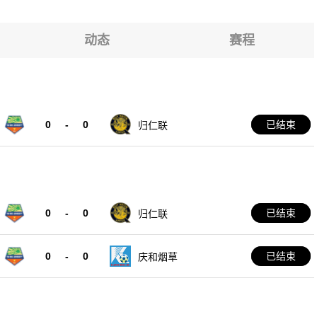
女足
动态
赛程
黑女篮U16
女足
0
-
0
已结束
归仁联
0
-
0
已结束
归仁联
0
-
0
已结束
庆和烟草