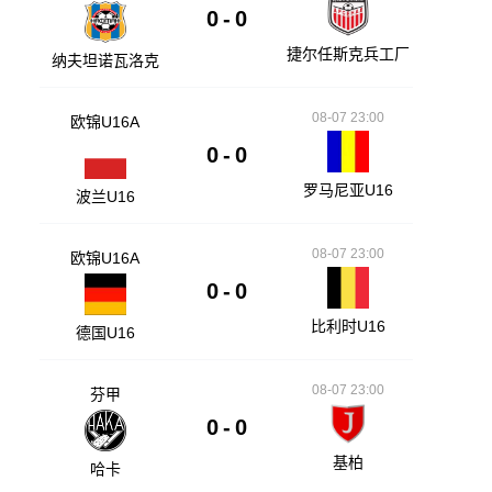
0
-
0
捷尔任斯克兵工厂
纳夫坦诺瓦洛克
08-07 23:00
欧锦U16A
0
-
0
罗马尼亚U16
波兰U16
08-07 23:00
欧锦U16A
0
-
0
比利时U16
德国U16
08-07 23:00
芬甲
0
-
0
基柏
哈卡