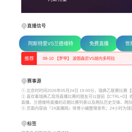
直播信号
08-10 【立陶甲】 维尔纽斯投资VS帕尼维斯
阿斯特里VS兰德维特
免费直播
世
08-10 【罗甲】 波图森尼VS胡内多阿拉
推荐
08-10 【芬女甲】 中新地女足VS科特卡女足
08-10 【立陶甲】 维尔纽斯投资VS帕尼维斯
08-10 【亚美甲】 乌拉尔图B队VS诺亚B队
赛事源
08-10 【罗甲】 波图森尼VS胡内多阿拉
08-10 【秘女联】 梅尔加女足VS伊鲁坎女足
①.北京时时间2026年05月24日 19:00分，瑞典乙联赛
②.喜欢看瑞典乙现场直播比赛的朋友可以提前【CTRL+D
08-10 【芬女甲】 中新地女足VS科特卡女足
08-10 【乌克超】 利沃夫喀尔巴阡VSLNZ切尔卡
直播、兰德维特直播的近期比赛列表以及两队历史交锋、两
③.页面内容由『24直播网』体育小编整理发布；24小时为
08-10 【亚美甲】 乌拉尔图B队VS诺亚B队
08-10 【白俄甲】 奥尔沙VS莫洛迪兹诺
08-10 【秘女联】 梅尔加女足VS伊鲁坎女足
标签
08-10 【白俄甲】 沃尔纳平斯克VS明斯克大学