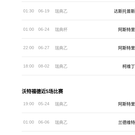
01:30
06-19
瑞典乙
达斯托普斯
01:00
06-24
瑞典杯
阿斯特里
22:00
06-27
瑞典乙
阿斯特里
18:00
08-02
瑞典乙
柯维丁
沃特福德近5场比赛
19:00
05-24
瑞典乙
阿斯特里
01:00
06-06
瑞典乙
兰德维特