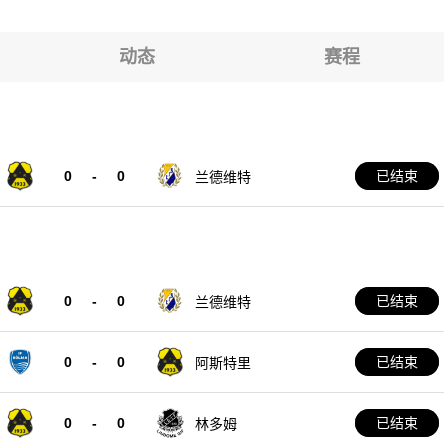
瑟
动态
赛程
X实验室
0
-
0
已结束
兰德维特
0
-
0
已结束
兰德维特
0
-
0
已结束
阿斯特里
0
-
0
已结束
林多姆