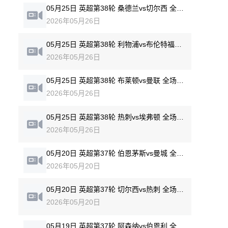
05月25日 英超第38轮 桑德兰vs切尔西 全场录像回放
2026年05月26日
05月25日 英超第38轮 利物浦vs布伦特福德 全场录像回放
2026年05月26日
05月25日 英超第38轮 布莱顿vs曼联 全场录像回放
2026年05月26日
05月25日 英超第38轮 热刺vs埃弗顿 全场录像回放
2026年05月26日
05月20日 英超第37轮 伯恩茅斯vs曼城 全场录像回放
2026年05月20日
05月20日 英超第37轮 切尔西vs热刺 全场录像回放
2026年05月20日
05月19日 英超第37轮 阿森纳vs伯恩利 全场录像回放