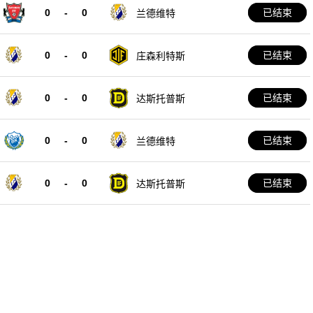
0
-
0
已结束
兰德维特
0
-
0
已结束
庄森利特斯
0
-
0
已结束
达斯托普斯
0
-
0
已结束
兰德维特
0
-
0
已结束
达斯托普斯