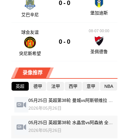
0
-
0
堡加迪斯
艾巴辛尼
08-07 00:00
球会友谊
0
-
0
圣佩德鲁
突尼斯希望
录像推荐
英超
德甲
法甲
西甲
意甲
NBA
05月25日 英超第38轮 曼城vs阿斯顿维拉 全场录像回放
2026年05月26日
05月25日 英超第38轮 水晶宫vs阿森纳 全场录像回放
2026年05月26日