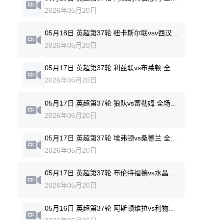
2026年05月20日
05月18日 英超第37轮 纽卡斯尔联vsv西汉姆联 全场录像回放
2026年05月20日
05月17日 英超第37轮 利兹联vs布莱顿 全场录像回放
2026年05月20日
05月17日 英超第37轮 狼队vs富勒姆 全场录像回放
2026年05月20日
05月17日 英超第37轮 埃弗顿vs桑德兰 全场录像回放
2026年05月20日
05月17日 英超第37轮 布伦特福德vs水晶宫 全场录像回放
2026年05月20日
05月16日 英超第37轮 阿斯顿维拉vs利物浦 全场录像回放