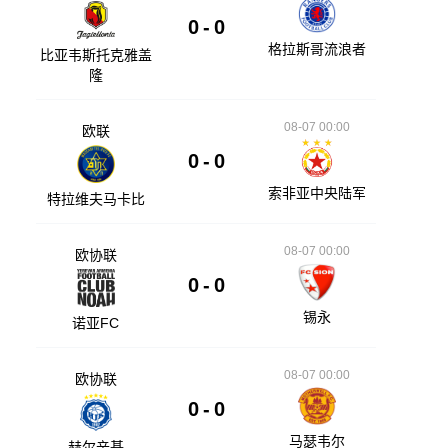
0
-
0
格拉斯哥流浪者
比亚韦斯托克雅盖
隆
08-07 00:00
欧联
0
-
0
索非亚中央陆军
特拉维夫马卡比
08-07 00:00
欧协联
0
-
0
锡永
诺亚FC
08-07 00:00
欧协联
0
-
0
马瑟韦尔
赫尔辛基