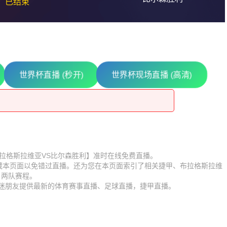
已结束
世界杯直播 (秒开)
世界杯现场直播 (高清)
加索阿兰尼亚
赛【布拉格斯拉维亚VS比尔森胜利】准时在线免费直播。
收藏本页面以免错过直播。还为您在本页面索引了相关捷甲、布拉格斯拉维
、两队赛程。
球迷朋友提供最新的体育赛事直播、足球直播，捷甲直播。
加索阿兰尼亚