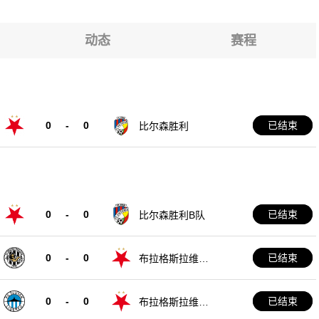
动态
赛程
队
0
-
0
已结束
比尔森胜利
队
0
-
0
已结束
比尔森胜利B队
0
-
0
已结束
布拉格斯拉维亚U
19
0
-
0
已结束
布拉格斯拉维亚
女足