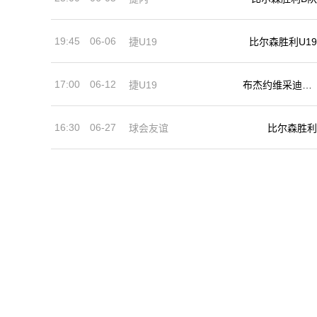
19:45
06-06
捷U19
比尔森胜利U19
17:00
06-12
捷U19
布杰约维采迪纳
摩U19
16:30
06-27
球会友谊
比尔森胜利