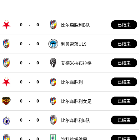
0
-
0
已结束
比尔森胜利B队
0
-
0
已结束
利贝雷茨U19
0
-
0
已结束
艾德米拉布拉格
0
-
0
已结束
比尔森胜利
0
-
0
已结束
比尔森胜利女足
0
-
0
已结束
比尔森胜利B队
0
-
0
已结束
洛科维塔维恩