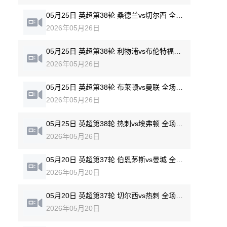
05月25日 英超第38轮 桑德兰vs切尔西 全场录像回放
2026年05月26日
05月25日 英超第38轮 利物浦vs布伦特福德 全场录像回放
2026年05月26日
05月25日 英超第38轮 布莱顿vs曼联 全场录像回放
2026年05月26日
05月25日 英超第38轮 热刺vs埃弗顿 全场录像回放
2026年05月26日
05月20日 英超第37轮 伯恩茅斯vs曼城 全场录像回放
2026年05月20日
05月20日 英超第37轮 切尔西vs热刺 全场录像回放
2026年05月20日