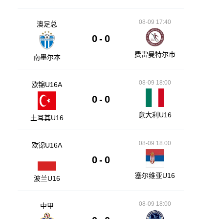
08-09 17:40
澳足总
0
-
0
费雷曼特尔市
南墨尔本
08-09 18:00
欧锦U16A
0
-
0
意大利U16
土耳其U16
08-09 18:00
欧锦U16A
0
-
0
塞尔维亚U16
波兰U16
08-09 18:00
中甲