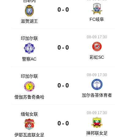
日职丙
0
-
0
FC岐阜
滋贺湖王
08-09 17:30
印加尔联
0
-
0
彩虹SC
警察AC
08-09 17:30
印加尔联
0
-
0
加尔各答体育者
僧伽苏鲁奇桑哈
08-09 17:30
缅甸女联
0
-
0
掸邦联女足
伊耶瓦底联女足