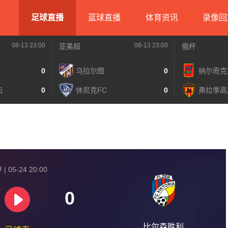
足球直播
蓝球直播
体育资讯
录像回
08-13 23:00
08-13 23:00
亚美超
俄杯
0
乌拉尔图
0
纳尔奇克
击
0
休尼克FC
0
弗拉季高
| 05-24 20:00
0
比尔森胜利