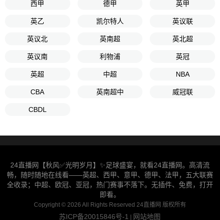
西甲
德甲
英甲
英乙
凯尔特人
英议联
英议北
英南超
英北超
英议南
利物浦
英冠
英超
中超
NBA
CBA
英南超中
威冠联
CBDL
24直播网【秋风✅光明岁月】✨足球盛宴，就看24直播网。高清流
畅，随时随地在线看——英超、西甲、意甲、德甲、法甲，五大联赛
全收录；中超、欧冠、亚冠，热门赛事不落下。无插件、免费，打开
即看。
Copyright © 2026 All Rights Reserved 24直播网 版权所有
苏ICP备20015846号-1
网站地图
|