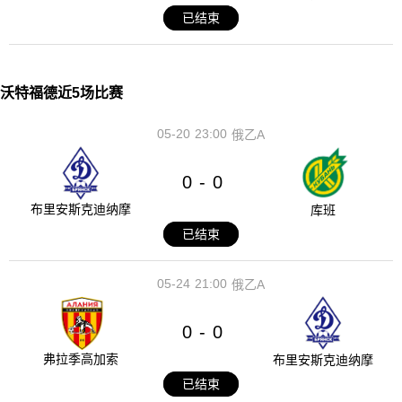
已结束
沃特福德近5场比赛
05-20
23:00
俄乙A
0
0
-
布里安斯克迪纳摩
库班
已结束
05-24
21:00
俄乙A
0
0
-
弗拉季高加索
布里安斯克迪纳摩
已结束