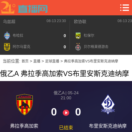
08-13 23:30
08-13 23
乌兹超
欧协联
0
布哈拉
杜保尔
0
阿尔马雷克
贝尔格莱德游击
当前位置:
>
>
>
首页
直播
足球直播
弗拉季高加索VS布里安斯克迪纳摩
俄乙A 弗拉季高加索VS布里安斯克迪纳摩
俄乙A | 05-24
21:00
0
0
弗拉季高加索
布里安斯克迪纳摩
已结束