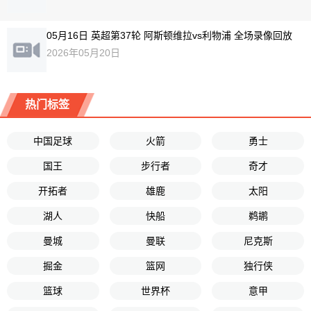
05月16日 英超第37轮 阿斯顿维拉vs利物浦 全场录像回放
2026年05月20日
热门标签
中国足球
火箭
勇士
国王
步行者
奇才
开拓者
雄鹿
太阳
湖人
快船
鹈鹕
曼城
曼联
尼克斯
掘金
篮网
独行侠
篮球
世界杯
意甲