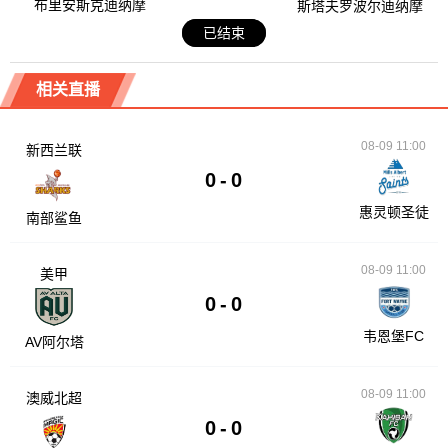
布里安斯克迪纳摩
斯塔夫罗波尔迪纳摩
已结束
相关直播
08-09 11:00
新西兰联
0
-
0
惠灵顿圣徒
南部鲨鱼
08-09 11:00
美甲
0
-
0
韦恩堡FC
AV阿尔塔
08-09 11:00
澳威北超
0
-
0