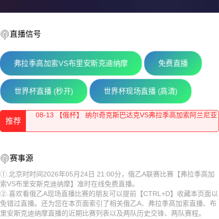
直播信号
08-13 【乌兹超】 布哈拉VS阿尔马雷克
08-13 【欧协联】 杜保尔VS贝尔格莱德游击
弗拉季高加索VS布里安斯克迪纳摩
免费直播
08-13 【亚美超】 乌拉尔图VS休尼克FC
世界杯直播 (秒开)
世界杯现场直播 (高清)
08-13 【俄杯】 纳尔奇克斯巴达克VS弗拉季高加索阿兰尼亚
推荐
08-13 【哈萨克甲】 阿斯塔纳B队VS杜保尔B队
08-13 【乌兹超】 特尔梅兹VS索格迪纳吉扎克
08-13 【乌兹超】 布哈拉VS阿尔马雷克
赛事源
08-13 【乌兹超】 安集延VS费尔干纳夫兹
08-13 【欧协联】 杜保尔VS贝尔格莱德游击
①.北京时时间2026年05月24日 21:00分，俄乙A联赛比赛【弗拉季高加
索VS布里安斯克迪纳摩】准时在线免费直播。
08-13 【U18亚洲杯】 黎巴嫩U18VS巴林U18
08-13 【亚美超】 乌拉尔图VS休尼克FC
②.喜欢看俄乙A现场直播比赛的朋友可以提前【CTRL+D】收藏本页面以
免错过直播。还为您在本页面索引了相关俄乙A、弗拉季高加索直播、布
08-13 【亚美甲】 舒拉克B队VS阿拉拉特
08-13 【俄杯】 纳尔奇克斯巴达克VS弗拉季高加索阿兰尼亚
里安斯克迪纳摩直播的近期比赛列表以及两队历史交锋、两队赛程。