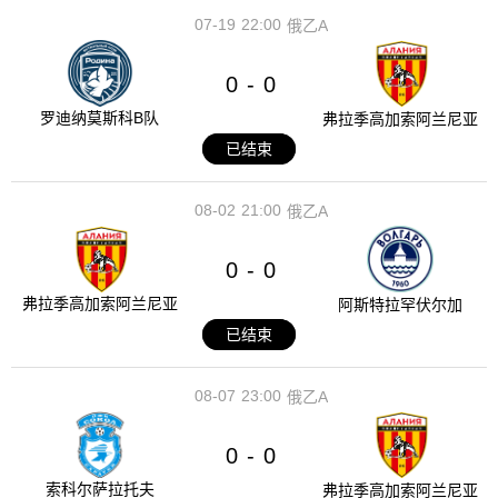
07-19
22:00
俄乙A
0
0
-
罗迪纳莫斯科B队
弗拉季高加索阿兰尼亚
已结束
08-02
21:00
俄乙A
0
0
-
弗拉季高加索阿兰尼亚
阿斯特拉罕伏尔加
已结束
08-07
23:00
俄乙A
0
0
-
索科尔萨拉托夫
弗拉季高加索阿兰尼亚