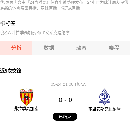
③.页面内容由『24直播网』体育小编整理发布；24小时为球迷朋友提供
08-13 【亚美甲】 埃里温凤凰B队VS乌拉尔图B队
08-13 【哈萨克甲】 阿斯塔纳B队VS杜保尔B队
最新的体育赛事直播、足球直播，俄乙A直播。
08-13 【乌兹超】 特尔梅兹VS索格迪纳吉扎克
标签
08-13 【乌兹超】 安集延VS费尔干纳夫兹
俄乙A
弗拉季高加索
布里安斯克迪纳摩
08-13 【U18亚洲杯】 黎巴嫩U18VS巴林U18
分析
数据
动态
赛程
08-13 【亚美甲】 舒拉克B队VS阿拉拉特
08-13 【亚美甲】 埃里温凤凰B队VS乌拉尔图B队
近5次交锋
05-24
21:00
俄乙A
0
0
-
弗拉季高加索
布里安斯克迪纳摩
已结束