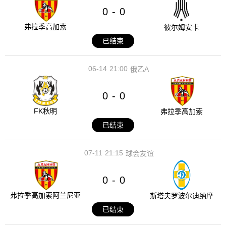
0
0
-
弗拉季高加索
彼尔姆安卡
已结束
06-14
21:00
俄乙A
0
0
-
FK秋明
弗拉季高加索
已结束
07-11
21:15
球会友谊
0
0
-
弗拉季高加索阿兰尼亚
斯塔夫罗波尔迪纳摩
已结束