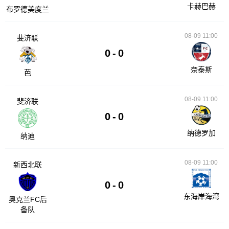
卡赫巴赫
布罗德美度兰
08-09 11:00
斐济联
0
-
0
奈泰斯
芭
08-09 11:00
斐济联
0
-
0
纳德罗加
纳迪
08-09 11:00
新西北联
0
-
0
东海岸海湾
奥克兰FC后
备队