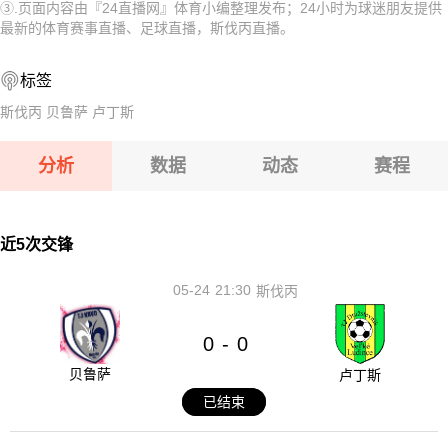
③.页面内容由『24直播网』体育小编整理发布；24小时为球迷朋友提供
08-11 【欧冠】 凯拉特VS索非亚列夫斯基
08-11 【芬乙】 于韦斯屈莱VS坦佩雷
最新的体育赛事直播、足球直播，斯伐丙直播。
08-11 【欧女锦U16B级】 比利时女篮U16VS波黑女篮U16
08-11 【亚精英赛】 塔什干棉农VS胡塞因
标签
08-11 【阿女甲】 飓风队女足VS社会体育协会女足
08-11 【欧冠】 凯拉特VS索非亚列夫斯基
斯伐丙
贝鲁萨
卢丁斯
08-11 【俄杯】 圣彼得堡迪纳摩VSFC 10
08-11 【欧女锦U16B级】 比利时女篮U16VS波黑女篮U16
分析
数据
动态
赛程
08-11 【阿女甲】 飓风队女足VS社会体育协会女足
08-11 【俄杯】 圣彼得堡迪纳摩VSFC 10
近5次交锋
05-24
21:30
斯伐丙
0
0
-
贝鲁萨
卢丁斯
已结束