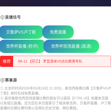
直播信号
贝鲁萨VS卢丁斯
免费直播
世界杯直播 (秒开)
世界杯现场直播 (高清)
08-11 【芬乙】 TPV坦佩雷VS莎埃帕
推荐
08-11 【芬乙】 罗瓦涅米VS古比斯青年队
08-11 【俄杯】 奥布宁斯克量子VSFK梁赞
08-11 【芬乙】 TPV坦佩雷VS莎埃帕
赛事源
08-11 【芬乙】 中新地VS图尔库国际B队
08-11 【芬乙】 罗瓦涅米VS古比斯青年队
①.北京时时间2026年05月24日 21:30分，斯伐丙联赛比赛【贝鲁萨VS卢
丁斯】准时在线免费直播。
08-11 【芬乙】 于韦斯屈莱VS坦佩雷
08-11 【俄杯】 奥布宁斯克量子VSFK梁赞
②.喜欢看斯伐丙现场直播比赛的朋友可以提前【CTRL+D】收藏本页面
以免错过直播。还为您在本页面索引了相关斯伐丙、贝鲁萨直播、卢丁斯
08-11 【亚精英赛】 塔什干棉农VS胡塞因
08-11 【芬乙】 中新地VS图尔库国际B队
直播的近期比赛列表以及两队历史交锋、两队赛程。