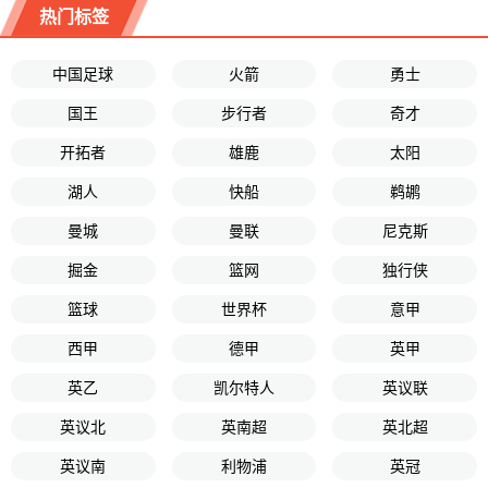
热门标签
中国足球
火箭
勇士
国王
步行者
奇才
开拓者
雄鹿
太阳
湖人
快船
鹈鹕
曼城
曼联
尼克斯
掘金
篮网
独行侠
篮球
世界杯
意甲
西甲
德甲
英甲
英乙
凯尔特人
英议联
英议北
英南超
英北超
英议南
利物浦
英冠