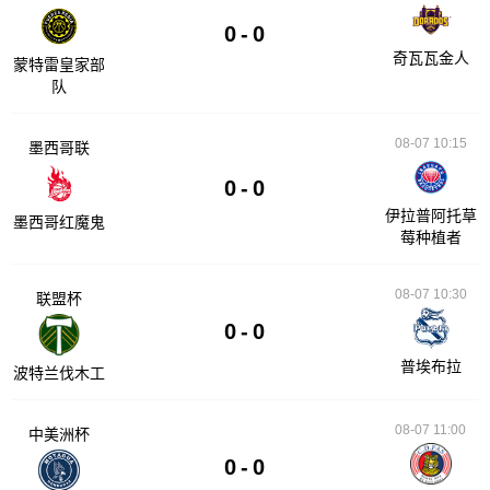
0
-
0
奇瓦瓦金人
蒙特雷皇家部
队
08-07 10:15
墨西哥联
0
-
0
伊拉普阿托草
墨西哥红魔鬼
莓种植者
08-07 10:30
联盟杯
0
-
0
普埃布拉
波特兰伐木工
08-07 11:00
中美洲杯
0
-
0