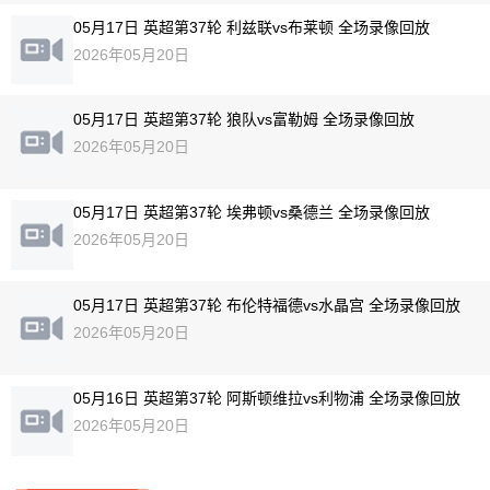
05月17日 英超第37轮 利兹联vs布莱顿 全场录像回放
2026年05月20日
05月17日 英超第37轮 狼队vs富勒姆 全场录像回放
2026年05月20日
05月17日 英超第37轮 埃弗顿vs桑德兰 全场录像回放
2026年05月20日
05月17日 英超第37轮 布伦特福德vs水晶宫 全场录像回放
2026年05月20日
05月16日 英超第37轮 阿斯顿维拉vs利物浦 全场录像回放
2026年05月20日