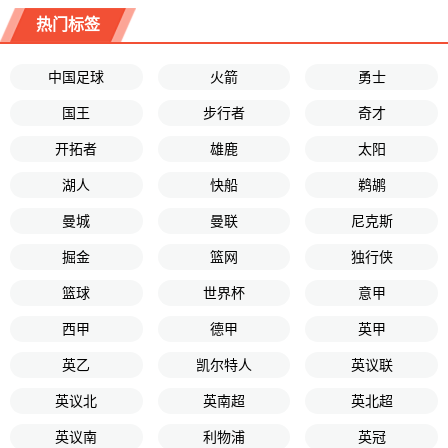
热门标签
中国足球
火箭
勇士
国王
步行者
奇才
开拓者
雄鹿
太阳
湖人
快船
鹈鹕
曼城
曼联
尼克斯
掘金
篮网
独行侠
篮球
世界杯
意甲
西甲
德甲
英甲
英乙
凯尔特人
英议联
英议北
英南超
英北超
英议南
利物浦
英冠