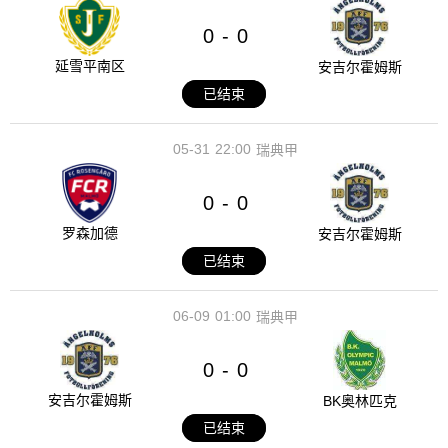
0
0
-
延雪平南区
安吉尔霍姆斯
已结束
05-31
22:00
瑞典甲
0
0
-
罗森加德
安吉尔霍姆斯
已结束
06-09
01:00
瑞典甲
0
0
-
安吉尔霍姆斯
BK奥林匹克
已结束