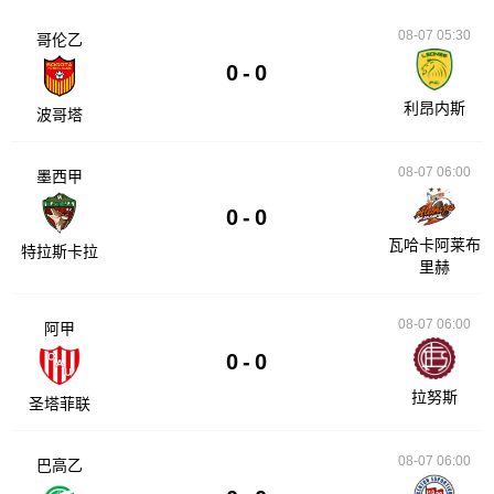
08-07 05:30
哥伦乙
0
-
0
利昂内斯
波哥塔
08-07 06:00
墨西甲
0
-
0
瓦哈卡阿莱布
特拉斯卡拉
里赫
08-07 06:00
阿甲
0
-
0
拉努斯
圣塔菲联
08-07 06:00
巴高乙