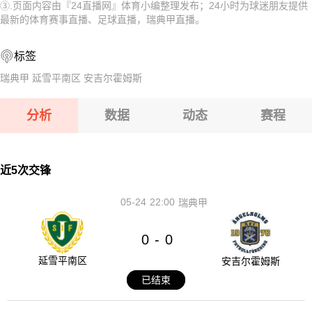
③.页面内容由『24直播网』体育小编整理发布；24小时为球迷朋友提供
08-11 【芬乙】 于韦斯屈莱VS坦佩雷
08-11 【欧女锦U16B级】 比利时女篮U16VS波黑女篮U16
最新的体育赛事直播、足球直播，瑞典甲直播。
08-11 【亚精英赛】 塔什干棉农VS胡塞因
08-11 【阿女甲】 飓风队女足VS社会体育协会女足
标签
08-11 【欧冠】 凯拉特VS索非亚列夫斯基
08-11 【俄杯】 圣彼得堡迪纳摩VSFC 10
瑞典甲
延雪平南区
安吉尔霍姆斯
08-11 【欧女锦U16B级】 比利时女篮U16VS波黑女篮U16
分析
数据
动态
赛程
08-11 【阿女甲】 飓风队女足VS社会体育协会女足
08-11 【俄杯】 圣彼得堡迪纳摩VSFC 10
近5次交锋
05-24
22:00
瑞典甲
0
0
-
延雪平南区
安吉尔霍姆斯
已结束