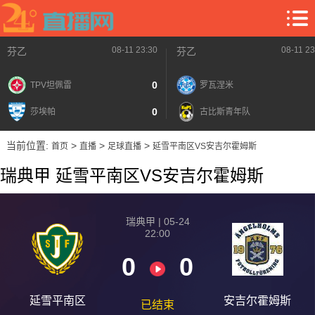
08-11 23:30
08-11 23
芬乙
芬乙
0
TPV坦佩雷
罗瓦涅米
0
莎埃帕
古比斯青年队
当前位置:
>
>
>
首页
直播
足球直播
延雪平南区VS安吉尔霍姆斯
瑞典甲 延雪平南区VS安吉尔霍姆斯
瑞典甲 | 05-24
22:00
0
0
延雪平南区
安吉尔霍姆斯
已结束