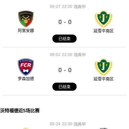
06-27
22:00
瑞典甲
0
0
-
阿里安娜
延雪平南区
已结束
08-02
22:00
瑞典甲
0
0
-
罗森加德
延雪平南区
已结束
沃特福德近5场比赛
05-24
22:00
瑞典甲