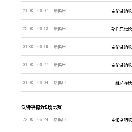
21:00
06-07
瑞典甲
索伦蒂纳联
22:00
06-13
瑞典甲
斯托克松德
01:30
06-19
瑞典甲
索伦蒂纳联
01:00
06-27
瑞典甲
索伦蒂纳联
01:00
08-04
瑞典甲
维萨隆德
沃特福德近5场比赛
22:00
05-24
瑞典甲
索伦蒂纳联