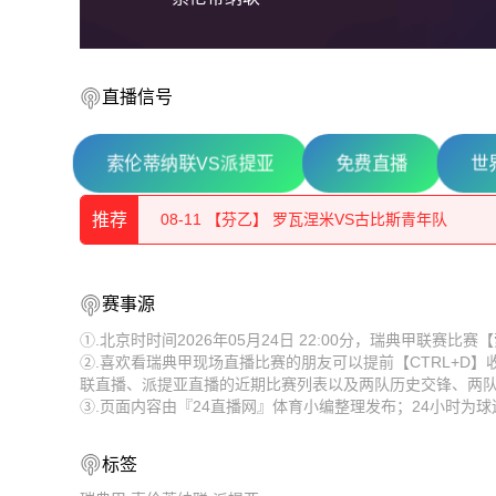
直播信号
索伦蒂纳联VS派提亚
免费直播
世
08-11 【芬乙】 TPV坦佩雷VS莎埃帕
推荐
08-11 【芬乙】 罗瓦涅米VS古比斯青年队
08-11 【俄杯】 奥布宁斯克量子VSFK梁赞
08-11 【芬乙】 TPV坦佩雷VS莎埃帕
赛事源
08-11 【芬乙】 中新地VS图尔库国际B队
08-11 【芬乙】 罗瓦涅米VS古比斯青年队
①.北京时时间2026年05月24日 22:00分，瑞典甲联赛
②.喜欢看瑞典甲现场直播比赛的朋友可以提前【CTRL+D
08-11 【芬乙】 于韦斯屈莱VS坦佩雷
08-11 【俄杯】 奥布宁斯克量子VSFK梁赞
联直播、派提亚直播的近期比赛列表以及两队历史交锋、两
③.页面内容由『24直播网』体育小编整理发布；24小时为
08-11 【亚精英赛】 塔什干棉农VS胡塞因
08-11 【芬乙】 中新地VS图尔库国际B队
08-11 【欧冠】 凯拉特VS索非亚列夫斯基
08-11 【芬乙】 于韦斯屈莱VS坦佩雷
标签