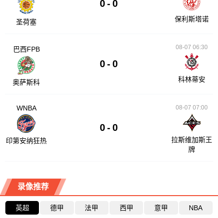
0
-
0
保利斯塔诺
圣荷塞
08-07 06:30
巴西FPB
0
-
0
科林蒂安
奥萨斯科
WNBA
08-07 07:00
0
-
0
拉斯维加斯王
印第安纳狂热
牌
录像推荐
英超
德甲
法甲
西甲
意甲
NBA