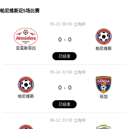
帕尼维斯近5场比赛
05-21
00:00
立陶杯
0
0
-
亚莫斯菲拉
帕尼维斯
已结束
05-24
22:00
立陶甲
0
0
-
帕尼维斯
班加
已结束
06-12
23:30
立陶甲