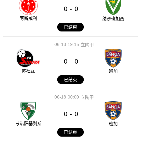
0
0
-
阿斯威利
纳沙班加西
已结束
06-13
19:15
立陶甲
0
0
-
苏杜瓦
班加
已结束
06-18
00:00
立陶甲
0
0
-
考诺萨基列斯
班加
已结束