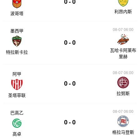
0
-
0
利昂内斯
波哥塔
08-07 06:00
墨西甲
0
-
0
瓦哈卡阿莱布
特拉斯卡拉
里赫
08-07 06:00
阿甲
0
-
0
拉努斯
圣塔菲联
08-07 06:00
巴高乙
0
-
0
格拉马登斯
高卓