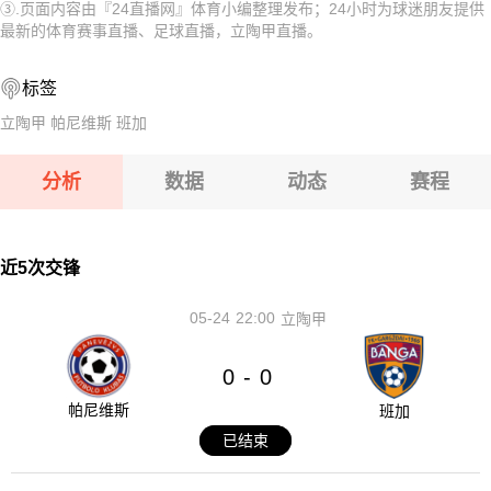
③.页面内容由『24直播网』体育小编整理发布；24小时为球迷朋友提供
08-11 【欧女锦U16B级】 比利时女篮U16VS波黑女篮U16
08-11 【芬乙】 于韦斯屈莱VS坦佩雷
最新的体育赛事直播、足球直播，立陶甲直播。
08-11 【阿女甲】 飓风队女足VS社会体育协会女足
08-11 【亚精英赛】 塔什干棉农VS胡塞因
标签
08-11 【俄杯】 圣彼得堡迪纳摩VSFC 10
08-11 【欧冠】 凯拉特VS索非亚列夫斯基
立陶甲
帕尼维斯
班加
08-11 【欧女锦U16B级】 比利时女篮U16VS波黑女篮U16
分析
数据
动态
赛程
08-11 【阿女甲】 飓风队女足VS社会体育协会女足
08-11 【俄杯】 圣彼得堡迪纳摩VSFC 10
近5次交锋
05-24
22:00
立陶甲
0
0
-
帕尼维斯
班加
已结束