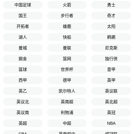
中国足球
火箭
勇士
国王
步行者
奇才
开拓者
雄鹿
太阳
湖人
快船
鹈鹕
曼城
曼联
尼克斯
掘金
篮网
独行侠
篮球
世界杯
意甲
西甲
德甲
英甲
英乙
凯尔特人
英议联
英议北
英南超
英北超
英议南
利物浦
英冠
英超
中超
NBA