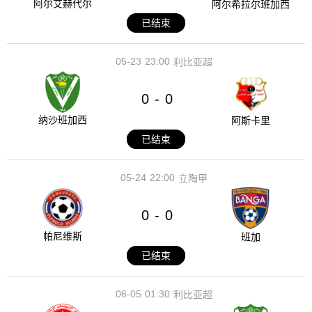
阿尔艾赫代尔
阿尔希拉尔班加西
已结束
05-23
23:00
利比亚超
0
0
-
纳沙班加西
阿斯卡里
已结束
05-24
22:00
立陶甲
0
0
-
帕尼维斯
班加
已结束
06-05
01:30
利比亚超