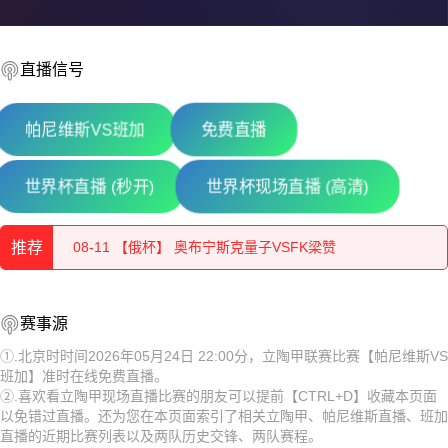
直播信号
帕尼维斯VS班加
免费直播
08-11 【芬乙】 TPV坦佩雷VS莎埃帕
世界杯直播 (秒开)
世界杯现场直播 (高清)
08-11 【芬乙】 罗瓦涅米VS古比斯青年队
推荐
08-11 【俄杯】 奥布宁斯克量子VSFK梁赞
08-11 【芬乙】 中新地VS图尔库国际B队
08-11 【芬乙】 TPV坦佩雷VS莎埃帕
赛事源
08-11 【芬乙】 于韦斯屈莱VS坦佩雷
08-11 【芬乙】 罗瓦涅米VS古比斯青年队
①.北京时时间2026年05月24日 22:00分，立陶甲联赛比赛【帕尼维斯VS
班加】准时在线免费直播。
08-11 【亚精英赛】 塔什干棉农VS胡塞因
08-11 【俄杯】 奥布宁斯克量子VSFK梁赞
②.喜欢看立陶甲现场直播比赛的朋友可以提前【CTRL+D】收藏本页面
以免错过直播。还为您在本页面索引了相关立陶甲、帕尼维斯直播、班加
08-11 【欧冠】 凯拉特VS索非亚列夫斯基
08-11 【芬乙】 中新地VS图尔库国际B队
直播的近期比赛列表以及两队历史交锋、两队赛程。