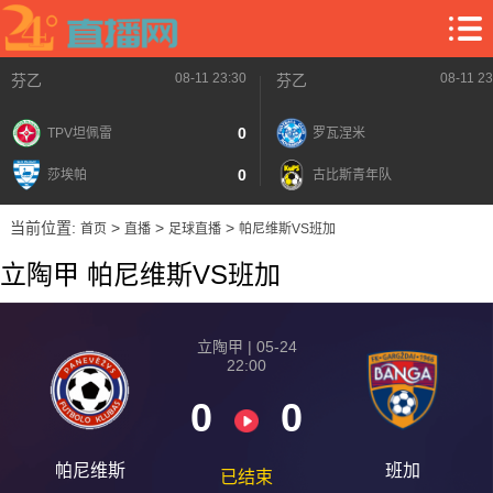
08-11 23:30
08-11 23
芬乙
芬乙
0
TPV坦佩雷
罗瓦涅米
0
莎埃帕
古比斯青年队
当前位置:
>
>
>
首页
直播
足球直播
帕尼维斯VS班加
立陶甲 帕尼维斯VS班加
立陶甲 | 05-24
22:00
0
0
帕尼维斯
班加
已结束