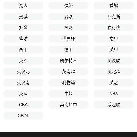
湖人
快船
鹈鹕
曼城
曼联
尼克斯
掘金
篮网
独行侠
篮球
世界杯
意甲
西甲
德甲
英甲
英乙
凯尔特人
英议联
英议北
英南超
英北超
英议南
利物浦
英冠
英超
中超
NBA
CBA
英南超中
威冠联
CBDL