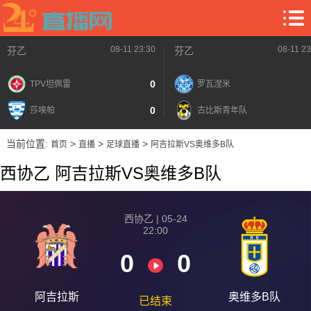
08-11 23:30
08-11 23
芬乙
芬乙
0
TPV坦佩雷
罗瓦涅米
0
莎埃帕
古比斯青年队
当前位置:
>
>
>
首页
直播
足球直播
阿吉拉斯VS奥维多B队
西协乙 阿吉拉斯VS奥维多B队
西协乙 | 05-24
22:00
0
0
阿吉拉斯
奥维多B队
已结束