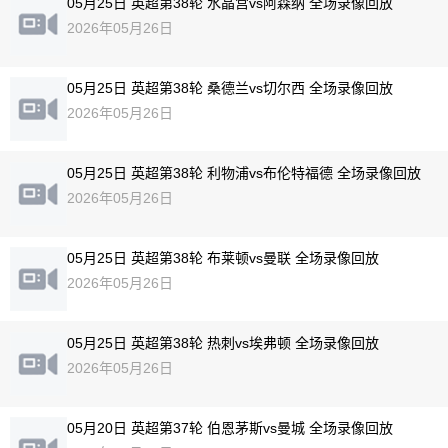
05月25日 英超第38轮 水晶宫vs阿森纳 全场录像回放
2026年05月26日
05月25日 英超第38轮 桑德兰vs切尔西 全场录像回放
2026年05月26日
05月25日 英超第38轮 利物浦vs布伦特福德 全场录像回放
2026年05月26日
05月25日 英超第38轮 布莱顿vs曼联 全场录像回放
2026年05月26日
05月25日 英超第38轮 热刺vs埃弗顿 全场录像回放
2026年05月26日
05月20日 英超第37轮 伯恩茅斯vs曼城 全场录像回放