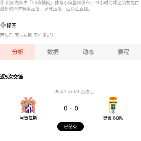
③.页面内容由『24直播网』体育小编整理发布；24小时为球迷朋友提供
08-11 【欧女锦U16B级】 比利时女篮U16VS波黑女篮U16
08-11 【芬乙】 于韦斯屈莱VS坦佩雷
最新的体育赛事直播、足球直播，西协乙直播。
08-11 【阿女甲】 飓风队女足VS社会体育协会女足
08-11 【亚精英赛】 塔什干棉农VS胡塞因
标签
08-11 【俄杯】 圣彼得堡迪纳摩VSFC 10
08-11 【欧冠】 凯拉特VS索非亚列夫斯基
西协乙
阿吉拉斯
奥维多B队
08-11 【欧女锦U16B级】 比利时女篮U16VS波黑女篮U16
分析
数据
动态
赛程
08-11 【阿女甲】 飓风队女足VS社会体育协会女足
08-11 【俄杯】 圣彼得堡迪纳摩VSFC 10
近5次交锋
05-24
22:00
西协乙
0
0
-
阿吉拉斯
奥维多B队
已结束