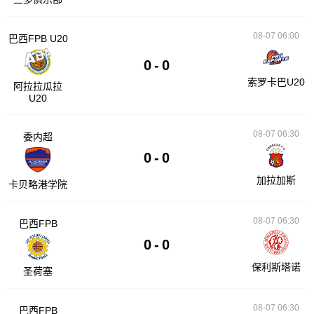
08-07 06:00
巴西FPB U20
0
-
0
索罗卡巴U20
阿拉拉瓜拉
U20
08-07 06:30
委内超
0
-
0
加拉加斯
卡贝略港学院
08-07 06:30
巴西FPB
0
-
0
保利斯塔诺
圣荷塞
08-07 06:30
巴西FPB