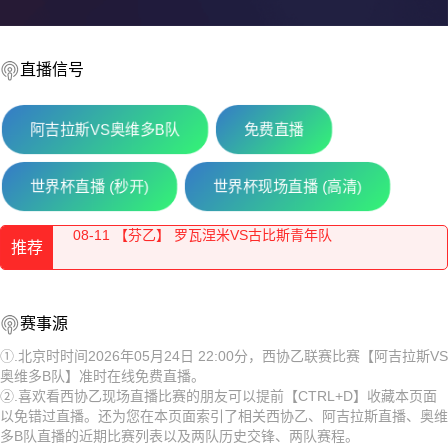
直播信号
阿吉拉斯VS奥维多B队
免费直播
08-11 【芬乙】 TPV坦佩雷VS莎埃帕
世界杯直播 (秒开)
世界杯现场直播 (高清)
08-11 【芬乙】 罗瓦涅米VS古比斯青年队
推荐
08-11 【俄杯】 奥布宁斯克量子VSFK梁赞
08-11 【芬乙】 中新地VS图尔库国际B队
08-11 【芬乙】 TPV坦佩雷VS莎埃帕
赛事源
08-11 【芬乙】 于韦斯屈莱VS坦佩雷
08-11 【芬乙】 罗瓦涅米VS古比斯青年队
①.北京时时间2026年05月24日 22:00分，西协乙联赛比赛【阿吉拉斯VS
奥维多B队】准时在线免费直播。
08-11 【亚精英赛】 塔什干棉农VS胡塞因
08-11 【俄杯】 奥布宁斯克量子VSFK梁赞
②.喜欢看西协乙现场直播比赛的朋友可以提前【CTRL+D】收藏本页面
以免错过直播。还为您在本页面索引了相关西协乙、阿吉拉斯直播、奥维
08-11 【欧冠】 凯拉特VS索非亚列夫斯基
08-11 【芬乙】 中新地VS图尔库国际B队
多B队直播的近期比赛列表以及两队历史交锋、两队赛程。