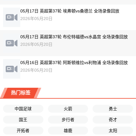
05月17日 英超第37轮 埃弗顿vs桑德兰 全场录像回放
2026年05月20日
05月17日 英超第37轮 布伦特福德vs水晶宫 全场录像回放
2026年05月20日
05月16日 英超第37轮 阿斯顿维拉vs利物浦 全场录像回放
2026年05月20日
热门标签
中国足球
火箭
勇士
国王
步行者
奇才
开拓者
雄鹿
太阳