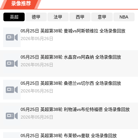
录像推荐
英超
德甲
法甲
西甲
意甲
NBA
05月25日 英超第38轮 曼城vs阿斯顿维拉 全场录像回放
2026年05月26日
05月25日 英超第38轮 水晶宫vs阿森纳 全场录像回放
2026年05月26日
05月25日 英超第38轮 桑德兰vs切尔西 全场录像回放
2026年05月26日
05月25日 英超第38轮 利物浦vs布伦特福德 全场录像回放
2026年05月26日
05月25日 英超第38轮 布莱顿vs曼联 全场录像回放