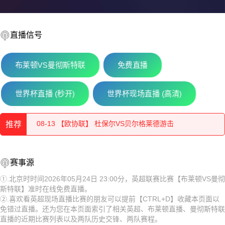
直播信号
布莱顿VS曼彻斯特联
免费直播
08-13 【乌兹超】 布哈拉VS阿尔马雷克
世界杯直播 (秒开)
世界杯现场直播 (高清)
08-13 【欧协联】 杜保尔VS贝尔格莱德游击
推荐
08-13 【亚美超】 乌拉尔图VS休尼克FC
08-13 【乌兹超】 布哈拉VS阿尔马雷克
08-13 【俄杯】 纳尔奇克斯巴达克VS弗拉季高加索阿兰尼亚
赛事源
08-13 【欧协联】 杜保尔VS贝尔格莱德游击
08-13 【哈萨克甲】 阿斯塔纳B队VS杜保尔B队
①.北京时时间2026年05月24日 23:00分，英超联赛比赛【布莱顿VS曼彻
斯特联】准时在线免费直播。
08-13 【亚美超】 乌拉尔图VS休尼克FC
08-13 【乌兹超】 特尔梅兹VS索格迪纳吉扎克
②.喜欢看英超现场直播比赛的朋友可以提前【CTRL+D】收藏本页面以
免错过直播。还为您在本页面索引了相关英超、布莱顿直播、曼彻斯特联
08-13 【俄杯】 纳尔奇克斯巴达克VS弗拉季高加索阿兰尼亚
08-13 【乌兹超】 安集延VS费尔干纳夫兹
直播的近期比赛列表以及两队历史交锋、两队赛程。