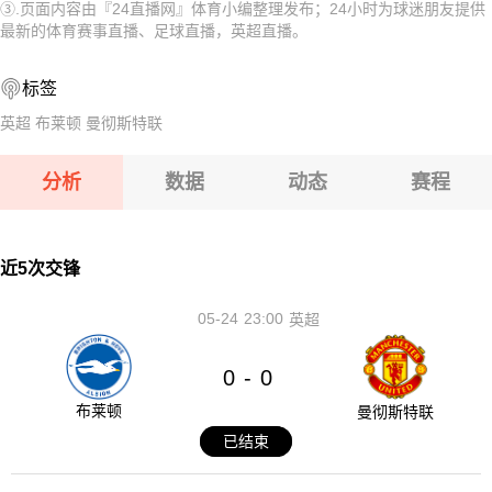
③.页面内容由『24直播网』体育小编整理发布；24小时为球迷朋友提供
08-13 【哈萨克甲】 阿斯塔纳B队VS杜保尔B队
08-13 【U18亚洲杯】 黎巴嫩U18VS巴林U18
最新的体育赛事直播、足球直播，英超直播。
08-13 【乌兹超】 特尔梅兹VS索格迪纳吉扎克
08-13 【亚美甲】 舒拉克B队VS阿拉拉特
标签
08-13 【乌兹超】 安集延VS费尔干纳夫兹
08-13 【亚美甲】 埃里温凤凰B队VS乌拉尔图B队
英超
布莱顿
曼彻斯特联
08-13 【U18亚洲杯】 黎巴嫩U18VS巴林U18
分析
数据
动态
赛程
08-13 【亚美甲】 舒拉克B队VS阿拉拉特
08-13 【亚美甲】 埃里温凤凰B队VS乌拉尔图B队
近5次交锋
05-24
23:00
英超
0
0
-
布莱顿
曼彻斯特联
已结束