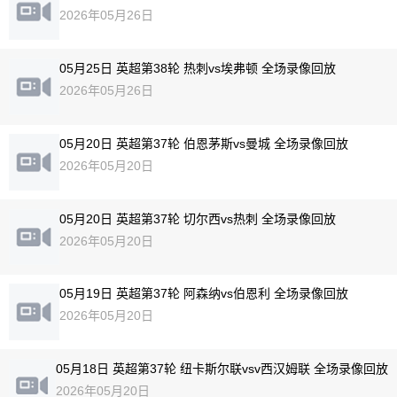
2026年05月26日
05月25日 英超第38轮 热刺vs埃弗顿 全场录像回放
2026年05月26日
05月20日 英超第37轮 伯恩茅斯vs曼城 全场录像回放
2026年05月20日
05月20日 英超第37轮 切尔西vs热刺 全场录像回放
2026年05月20日
05月19日 英超第37轮 阿森纳vs伯恩利 全场录像回放
2026年05月20日
05月18日 英超第37轮 纽卡斯尔联vsv西汉姆联 全场录像回放
2026年05月20日