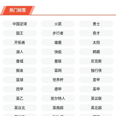
热门标签
中国足球
火箭
勇士
国王
步行者
奇才
开拓者
雄鹿
太阳
湖人
快船
鹈鹕
曼城
曼联
尼克斯
掘金
篮网
独行侠
篮球
世界杯
意甲
西甲
德甲
英甲
英乙
凯尔特人
英议联
英议北
英南超
英北超