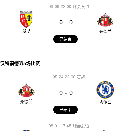
08-08
22:00
球会友谊
0
0
-
朗斯
桑德兰
已结束
沃特福德近5场比赛
05-24
23:00
英超
0
0
-
桑德兰
切尔西
已结束
08-01
17:45
球会友谊