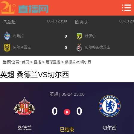
08-13 23:30
08-13 23
乌兹超
欧协联
0
布哈拉
杜保尔
0
阿尔马雷克
贝尔格莱德游击
当前位置:
>
>
>
首页
直播
足球直播
桑德兰VS切尔西
英超 桑德兰VS切尔西
英超 | 05-24 23:00
0
0
桑德兰
切尔西
已结束