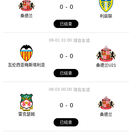
0
0
-
桑德兰
利兹联
已结束
08-01
01:00
球会友谊
0
0
-
瓦伦西亚梅斯塔利亚
桑德兰U21
已结束
08-03
00:00
球会友谊
0
0
-
雷克瑟姆
桑德兰
已结束