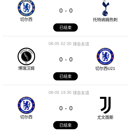
0
0
-
切尔西
托特纳姆热刺
已结束
08-05
02:30
球会友谊
0
0
-
博瑞汉姆
切尔西U21
已结束
08-05
19:30
球会友谊
0
0
-
切尔西
尤文图斯
已结束