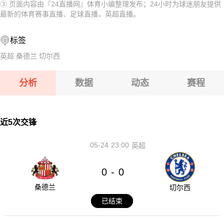
③.页面内容由『24直播网』体育小编整理发布；24小时为球迷朋友提供
08-13 【U18亚洲杯】 黎巴嫩U18VS巴林U18
08-13 【哈萨克甲】 阿斯塔纳B队VS杜保尔B队
最新的体育赛事直播、足球直播，英超直播。
08-13 【亚美甲】 舒拉克B队VS阿拉拉特
08-13 【乌兹超】 特尔梅兹VS索格迪纳吉扎克
标签
08-13 【亚美甲】 埃里温凤凰B队VS乌拉尔图B队
08-13 【乌兹超】 安集延VS费尔干纳夫兹
英超
桑德兰
切尔西
08-13 【U18亚洲杯】 黎巴嫩U18VS巴林U18
分析
数据
动态
赛程
08-13 【亚美甲】 舒拉克B队VS阿拉拉特
08-13 【亚美甲】 埃里温凤凰B队VS乌拉尔图B队
近5次交锋
05-24
23:00
英超
0
0
-
桑德兰
切尔西
已结束