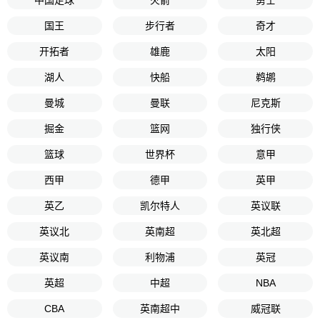
中国足球
火箭
勇士
国王
步行者
奇才
开拓者
雄鹿
太阳
湖人
快船
鹈鹕
曼城
曼联
尼克斯
掘金
篮网
独行侠
篮球
世界杯
意甲
西甲
德甲
英甲
英乙
凯尔特人
英议联
英议北
英南超
英北超
英议南
利物浦
英冠
英超
中超
NBA
CBA
英南超中
威冠联