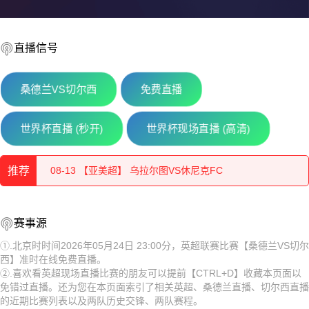
直播信号
桑德兰VS切尔西
免费直播
08-13 【乌兹超】 布哈拉VS阿尔马雷克
世界杯直播 (秒开)
世界杯现场直播 (高清)
08-13 【欧协联】 杜保尔VS贝尔格莱德游击
推荐
08-13 【亚美超】 乌拉尔图VS休尼克FC
08-13 【俄杯】 纳尔奇克斯巴达克VS弗拉季高加索阿兰尼亚
08-13 【乌兹超】 布哈拉VS阿尔马雷克
赛事源
08-13 【哈萨克甲】 阿斯塔纳B队VS杜保尔B队
08-13 【欧协联】 杜保尔VS贝尔格莱德游击
①.北京时时间2026年05月24日 23:00分，英超联赛比赛【桑德兰VS切尔
西】准时在线免费直播。
08-13 【乌兹超】 特尔梅兹VS索格迪纳吉扎克
08-13 【亚美超】 乌拉尔图VS休尼克FC
②.喜欢看英超现场直播比赛的朋友可以提前【CTRL+D】收藏本页面以
免错过直播。还为您在本页面索引了相关英超、桑德兰直播、切尔西直播
08-13 【乌兹超】 安集延VS费尔干纳夫兹
08-13 【俄杯】 纳尔奇克斯巴达克VS弗拉季高加索阿兰尼亚
的近期比赛列表以及两队历史交锋、两队赛程。