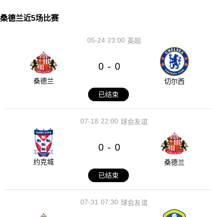
桑德兰近5场比赛
05-24
23:00
英超
0
0
-
桑德兰
切尔西
已结束
07-18
22:00
球会友谊
0
0
-
约克城
桑德兰
已结束
07-31
07:30
球会友谊