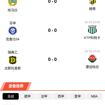
0
-
0
赫根
哈马比
08-09 20:00
芬甲
0
-
0
KTP科特卡
克鲁比04
08-09 20:00
瑞典乙
0
-
0
康加哈拉
达斯托普斯
录像推荐
英超
德甲
法甲
西甲
意甲
NBA