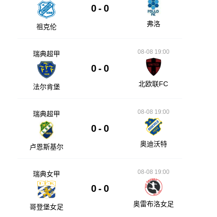
0
-
0
弗洛
祖克伦
08-08 19:00
瑞典超甲
0
-
0
北欧联FC
法尔肯堡
08-08 19:00
瑞典超甲
0
-
0
奥迪沃特
卢恩斯基尔
08-08 19:00
瑞典女甲
0
-
0
奥雷布洛女足
哥登堡女足