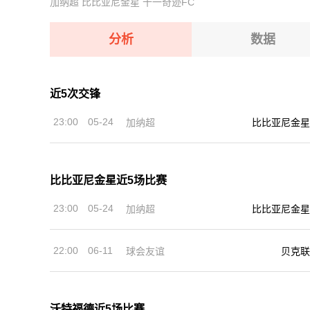
加纳超
比比亚尼金星
十一奇迹FC
08-12 【俄杯】 伊热夫斯克VS米阿斯鱼雷
08-12 【欧女锦U16B级】 比利时女篮U16VS塞
08-12 【俄杯】 FC阿斯特拉罕VS五山城马舒克K
分析
数据
08-12 【俄杯】 布鲁克男孩VS基洛夫迪纳摩
08-12 【亚冠二级】 阿卡达格VSFC果阿
近5次交锋
08-12 【欧女锦U16B级】 比利时女篮U16VS塞
23:00
05-24
加纳超
比比亚尼金星
08-12 【俄杯】 布鲁克男孩VS基洛夫迪纳摩
比比亚尼金星近5场比赛
23:00
05-24
加纳超
比比亚尼金星
22:00
06-11
球会友谊
贝克联
沃特福德近5场比赛