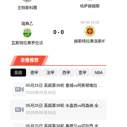
哈萨赫姆斯
尤特斯科腾
08-08 19:00
瑞典乙
0
-
0
赫斯特拉弗洛斯IF
瓦斯特拉弗罗伦达
录像推荐
英超
德甲
法甲
西甲
意甲
NBA
05月25日 英超第38轮 曼城vs阿斯顿维拉 全场录像回放
2026年05月26日
05月25日 英超第38轮 水晶宫vs阿森纳 全场录像回放
2026年05月26日
05月25日 英超第38轮 桑德兰vs切尔西 全场录像回放