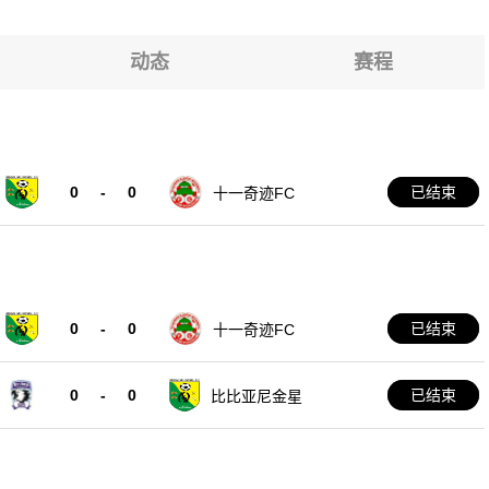
浦路斯女篮U16
MV
动态
赛程
浦路斯女篮U16
0
-
0
已结束
十一奇迹FC
0
-
0
已结束
十一奇迹FC
0
-
0
已结束
比比亚尼金星