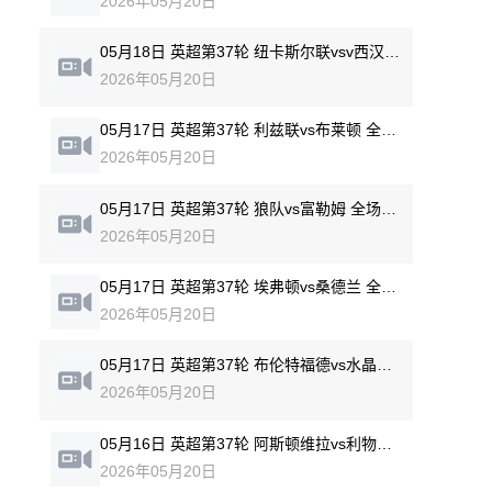
2026年05月20日
05月18日 英超第37轮 纽卡斯尔联vsv西汉姆联 全场录像回放
2026年05月20日
05月17日 英超第37轮 利兹联vs布莱顿 全场录像回放
2026年05月20日
05月17日 英超第37轮 狼队vs富勒姆 全场录像回放
2026年05月20日
05月17日 英超第37轮 埃弗顿vs桑德兰 全场录像回放
2026年05月20日
05月17日 英超第37轮 布伦特福德vs水晶宫 全场录像回放
2026年05月20日
05月16日 英超第37轮 阿斯顿维拉vs利物浦 全场录像回放
2026年05月20日