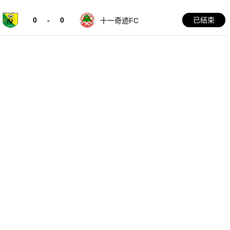
0
-
0
已结束
十一奇迹FC