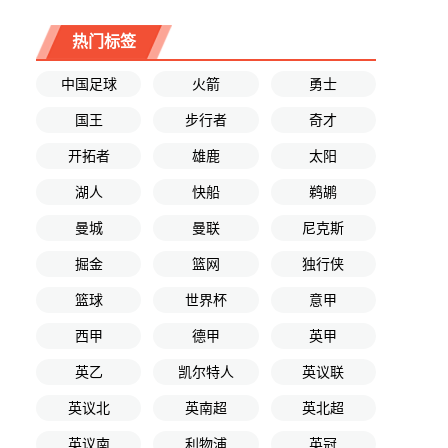
热门标签
中国足球
火箭
勇士
国王
步行者
奇才
开拓者
雄鹿
太阳
湖人
快船
鹈鹕
曼城
曼联
尼克斯
掘金
篮网
独行侠
篮球
世界杯
意甲
西甲
德甲
英甲
英乙
凯尔特人
英议联
英议北
英南超
英北超
英议南
利物浦
英冠