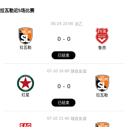
拉瓦勒近5场比赛
05-24
23:00
法乙
0
0
-
拉瓦勒
鲁昂
已结束
07-10
16:00
球会友谊
0
0
-
红星
拉瓦勒
已结束
07-10
21:40
球会友谊