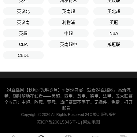
英乙
凯尔特人
英议联
英议北
英南超
英北超
英议南
利物浦
英冠
英超
中超
NBA
CBA
英南超中
威冠联
CBDL
24直播网【秋风✅光明岁月】✨足球盛宴，就看24直播网。高清流
畅，随时随地在线看——英超、西甲、意甲、德甲、法甲，五大联赛
全收录；中超、欧冠、亚冠，热门赛事不落下。无插件、免费，打开
即看。
Copyright © 2026 All Rights Reserved 24直播网 版权所有
苏ICP备20015846号-1
网站地图
|