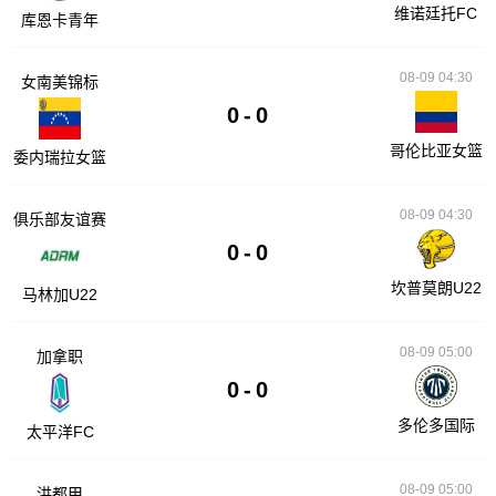
维诺廷托FC
库恩卡青年
08-09 04:30
女南美锦标
0
-
0
哥伦比亚女篮
委内瑞拉女篮
08-09 04:30
俱乐部友谊赛
0
-
0
坎普莫朗U22
马林加U22
08-09 05:00
加拿职
0
-
0
多伦多国际
太平洋FC
08-09 05:00
洪都甲