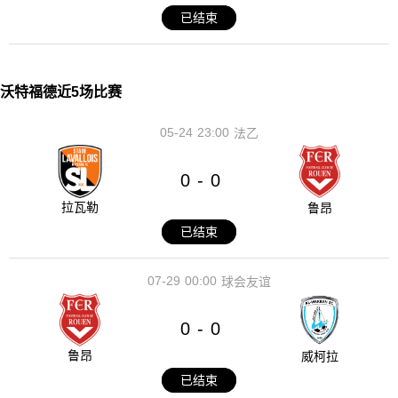
已结束
沃特福德近5场比赛
05-24
23:00
法乙
0
0
-
拉瓦勒
鲁昂
已结束
07-29
00:00
球会友谊
0
0
-
鲁昂
威柯拉
已结束