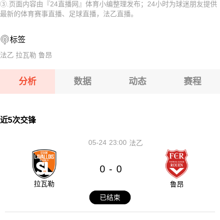
③.页面内容由『24直播网』体育小编整理发布；24小时为球迷朋友提供
08-13 【哈萨克甲】 阿斯塔纳B队VS杜保尔B队
最新的体育赛事直播、足球直播，法乙直播。
08-13 【U18亚洲杯】 黎巴嫩U18VS巴林U18
08-13 【乌兹超】 特尔梅兹VS索格迪纳吉扎克
08-13 【亚美甲】 舒拉克B队VS阿拉拉特
标签
08-13 【乌兹超】 安集延VS费尔干纳夫兹
法乙
拉瓦勒
鲁昂
08-13 【亚美甲】 埃里温凤凰B队VS乌拉尔图B队
08-13 【U18亚洲杯】 黎巴嫩U18VS巴林U18
分析
数据
动态
赛程
08-13 【亚美甲】 舒拉克B队VS阿拉拉特
08-13 【亚美甲】 埃里温凤凰B队VS乌拉尔图B队
近5次交锋
05-24
23:00
法乙
0
0
-
拉瓦勒
鲁昂
已结束