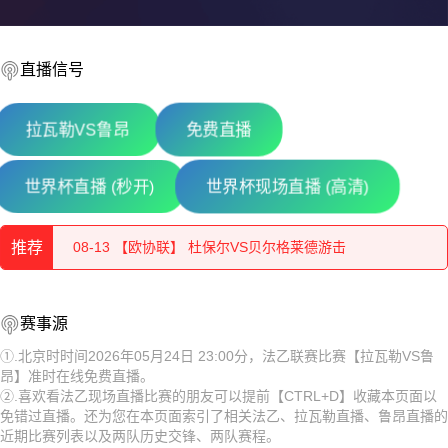
直播信号
拉瓦勒VS鲁昂
免费直播
08-13 【乌兹超】 布哈拉VS阿尔马雷克
世界杯直播 (秒开)
世界杯现场直播 (高清)
08-13 【欧协联】 杜保尔VS贝尔格莱德游击
推荐
08-13 【亚美超】 乌拉尔图VS休尼克FC
08-13 【乌兹超】 布哈拉VS阿尔马雷克
08-13 【俄杯】 纳尔奇克斯巴达克VS弗拉季高加索阿兰尼亚
赛事源
08-13 【欧协联】 杜保尔VS贝尔格莱德游击
08-13 【哈萨克甲】 阿斯塔纳B队VS杜保尔B队
①.北京时时间2026年05月24日 23:00分，法乙联赛比赛【拉瓦勒VS鲁
昂】准时在线免费直播。
08-13 【亚美超】 乌拉尔图VS休尼克FC
②.喜欢看法乙现场直播比赛的朋友可以提前【CTRL+D】收藏本页面以
08-13 【乌兹超】 特尔梅兹VS索格迪纳吉扎克
免错过直播。还为您在本页面索引了相关法乙、拉瓦勒直播、鲁昂直播的
08-13 【俄杯】 纳尔奇克斯巴达克VS弗拉季高加索阿兰尼亚
近期比赛列表以及两队历史交锋、两队赛程。
08-13 【乌兹超】 安集延VS费尔干纳夫兹