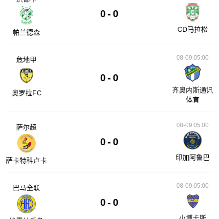
0
-
0
CD马拉松
帕兰德森
08-09 05:00
危地甲
0
-
0
齐奥内斯通讯
奥罗拉FC
体育
08-09 05:00
萨尔超
0
-
0
印加阿鲁巴
萨卡特科卢卡
08-09 05:00
巴马全联
0
-
0
小博卡斯