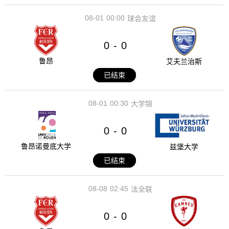
08-01
00:00
球会友谊
0
0
-
鲁昂
艾夫兰治斯
已结束
08-01
00:30
大学锦
0
0
-
鲁昂诺曼底大学
兹堡大学
已结束
08-08
02:45
法全联
0
0
-