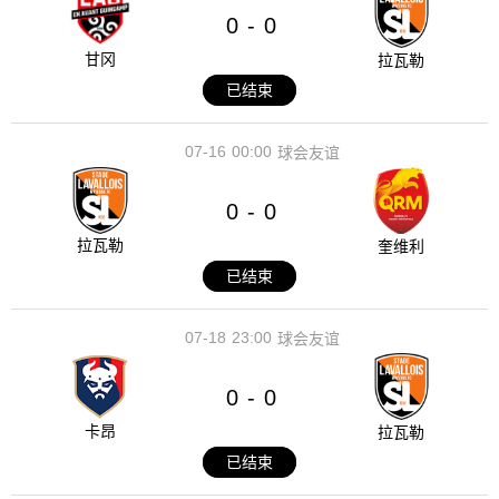
0
0
-
甘冈
拉瓦勒
已结束
07-16
00:00
球会友谊
0
0
-
拉瓦勒
奎维利
已结束
07-18
23:00
球会友谊
0
0
-
卡昂
拉瓦勒
已结束