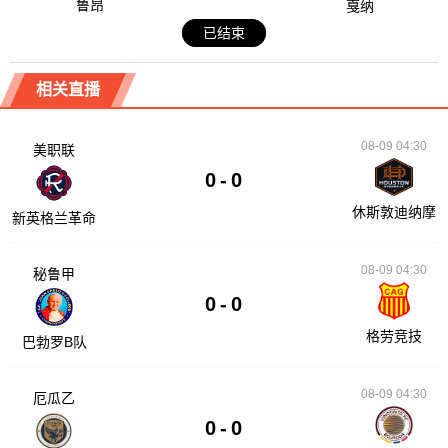
鲁昂
戛纳
已结束
相关直播
08-09 04:30
美职联
0
-
0
休斯敦迪纳摩
新英格兰革命
08-09 04:30
秘鲁甲
0
-
0
格劳竞技
巴勃罗B队
08-09 04:30
厄瓜乙
0
-
0