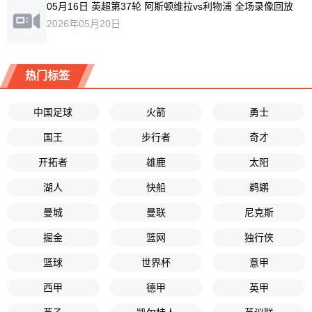
05月16日 英超第37轮 阿斯顿维拉vs利物浦 全场录像回放
2026年05月20日
热门标签
中国足球
火箭
勇士
国王
步行者
奇才
开拓者
雄鹿
太阳
湖人
快船
鹈鹕
曼城
曼联
尼克斯
掘金
篮网
独行侠
篮球
世界杯
意甲
西甲
德甲
英甲