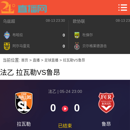
08-13 23:30
08-13 23
乌兹超
欧协联
0
布哈拉
杜保尔
0
阿尔马雷克
贝尔格莱德游击
当前位置:
>
>
>
首页
直播
足球直播
拉瓦勒VS鲁昂
法乙 拉瓦勒VS鲁昂
法乙 | 05-24 23:00
0
0
拉瓦勒
鲁昂
已结束