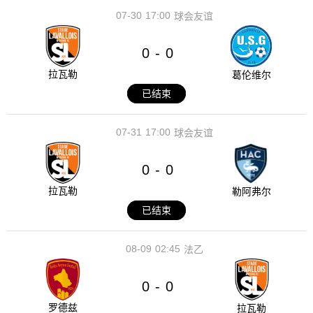
07-30
17:00
球会友谊
0
0
-
拉瓦勒
葛伦维尔
已结束
07-31
17:00
球会友谊
0
0
-
拉瓦勒
勒阿弗尔
已结束
08-09
02:45
法乙
0
0
-
罗德兹
拉瓦勒