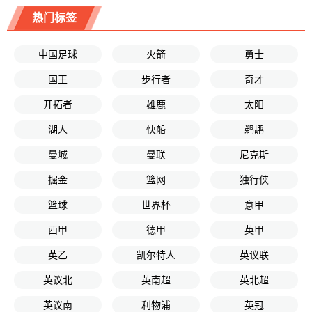
热门标签
中国足球
火箭
勇士
国王
步行者
奇才
开拓者
雄鹿
太阳
湖人
快船
鹈鹕
曼城
曼联
尼克斯
掘金
篮网
独行侠
篮球
世界杯
意甲
西甲
德甲
英甲
英乙
凯尔特人
英议联
英议北
英南超
英北超
英议南
利物浦
英冠