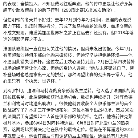
的表现：全情投入、不知疲倦地往返奔跑，他的传中更是让他跻身英
超历史助攻榜前十的后卫行列（253场比赛送出36次助攻）。
但伯明翰的冬天并不好过：去年12月到今年2月期间，迪涅的表现说
服力下降，出场时间被拆分，形成了和马特森轮流首发、每场交替的
不成文规则。难道美加墨世界杯之梦正在远去？还没有。但2018年落
选的阴影仍挥之不去。
法国队教练组一直在密切关注他的情况，但尚未发出警报。今年1月，
有英超和沙特俱乐部向他抛来橄榄枝，但迪涅坚决拒绝换环境——他
不愿因此错失世界杯。这位左后卫决心坚持到底。2月份连续四次替补
出场的经历曾让他心凉，但他的身边人透露：“他从未怀疑过自己，替
补登场时也总是拿出十足的拼劲，那种渴望比赛的劲头异于常人，他
心里只有一个执念：世界杯。”
到3月中旬，迪涅和马特森的竞争形势发生逆转。他入选了法国队的美
国拉练名单，此后便连续获得出场机会，数据也持续提升（对阵桑德
兰和利物浦时均送出助攻）。很快他就要收获个人俱乐部生涯的首个
欧战冠军了？本周三在伊斯坦布尔，这位本赛季出战43场、首发30次
的法国后卫有望捧起个人首座俱乐部欧战奖杯。之后，他将前往克莱
枫丹基地，参加6月4日对阵科特迪瓦、6月8日对阵北爱尔兰的热身
赛，这两场比赛将决定他在队中的最终定位。德尚在不算遥远的2018
年就曾证明，他会在最后时刻调整边后卫的顺位。迪涅还有几天时