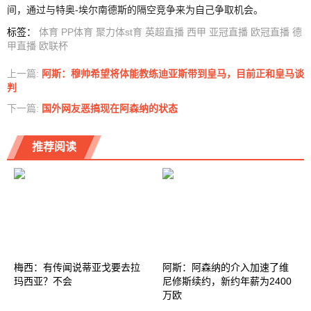
间，通过与特奥-埃尔南德斯的隔空竞争来为自己争取机会。
标签
：
体育
PP体育
聚力体st育
英超直播
西甲
亚冠直播
欧冠直播
德
甲直播
欧联杯
上一篇:
阿斯：穆帅希望将体能教练迪亚斯带到皇马，目前正和皇马谈
判
下一篇:
国外网友恶搞现在阿森纳的状态
推荐阅读
梅西：有传闻说蒂亚戈要去拉
阿斯：阿森纳的介入加速了维
玛西亚？不会
尼修斯续约，新约年薪为2400
万欧