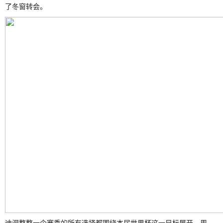
了冬窗转会。
迪涅整整一个赛季的所有选择都围绕本届世界杯这一目标展开。周