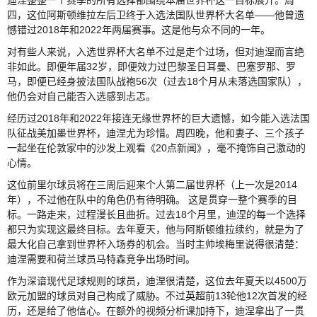
四，这位阿斯顿维拉左后卫终于入选法国队世界杯大名单——他曾遗
憾错过2018年和2022年两届赛事。这是他与众不同的一年。
对有些人来说，入选世界杯大名单不过是走个过场，但对迪涅而言绝
非如此。即便年届32岁，即便效力过巴黎圣日耳曼、巴塞罗那、罗
马，即便已经身披法国队战袍56次（过去18个月从未落选国家队），
他仍会对自己能否入选感到忐忑。
经历过2018年和2022年接连无缘世界杯的巨大遗憾，如今能入选法国
队征战美加墨世界杯，迪涅尤为珍惜。周四晚，他和妻子、三个孩子
一起坐在伦敦家中的沙发上观看《20点新闻》，毫不掩饰自己激动的
心情。
这位前里尔球员将在三周后迎来个人第二届世界杯（上一次是2014
年），不过他在队中的角色仍有待明确。 这是贯穿一整个赛季的目
标。一路走来，过程漫长且曲折。过去18个月里，迪涅的每一个选择
都只为实现这最终目标。去年夏天，他与阿斯顿维拉续约，就是为了
最大化自己拿到世界杯入场券的机会。当时主帅埃梅里说得很清楚：
迪涅需要和荷兰球员马特森竞争出场时间。
作为深谙现代足球规则的球员，迪涅很清楚，这位去年夏天以4500万
欧元加盟的球员对自己构成了威胁。不过
英超
前13轮他12次首发的经
历，还是给了他信心。在额外的视频分析课加持下，迪涅拿出了一贯