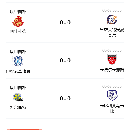
08-07 00:30
以甲图杯
0
-
0
里雄莱锡安夏
阿什杜德
普尔
08-07 00:30
以甲图杯
0
-
0
卡法尔卡瑟姆
伊罗尼莫迪恩
08-07 00:30
以甲图杯
0
-
0
卡比利奥马卡
凯尔耶特
比