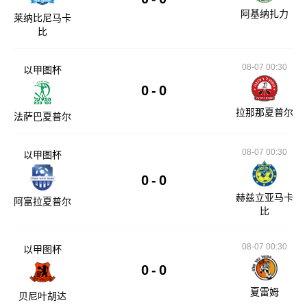
阿基纳扎力
莱纳比尼马卡
比
08-07 00:30
以甲图杯
0
-
0
拉那那夏普尔
法萨巴夏普尔
08-07 00:30
以甲图杯
0
-
0
赫兹立亚马卡
阿富拉夏普尔
比
08-07 00:30
以甲图杯
0
-
0
夏雷姆
贝尼叶胡达