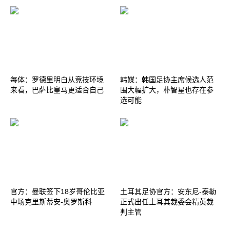
每体：罗德里明白从竞技环境
韩媒：韩国足协主席候选人范
来看，巴萨比皇马更适合自己
围大幅扩大，朴智星也存在参
选可能
官方：曼联签下18岁哥伦比亚
土耳其足协官方：安东尼-泰勒
中场克里斯蒂安-奥罗斯科
正式出任土耳其裁委会精英裁
判主管