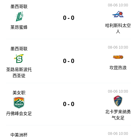
08-06 10:00
墨西哥联
0
-
0
哈利斯科太空
莱昂蜜蜂
人
08-06 10:00
墨西哥联
0
-
0
坎昆热浪
圣路易斯波托
西圣徒
08-06 10:00
美女职
0
-
0
北卡罗来纳勇
丹佛峰会女足
气女足
08-06 10:00
中美洲杯