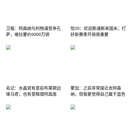
卫报：阿森纳与利物浦竞争孔
恰20：欢迎斯通斯来国米；打
萨，维拉要价6000万镑
好新赛季开局很重要
名记：水晶宫有意前布莱顿边
蒙加：之前非常接近去阿森
锋马奇；也有意租借阿昌庞
纳，但我更觉得自己属于蓝色