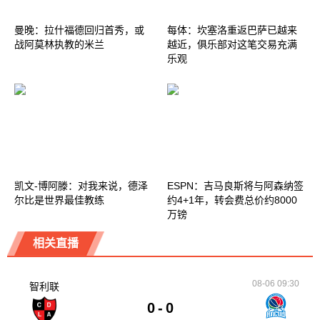
曼晚：拉什福德回归首秀，或
每体：坎塞洛重返巴萨已越来
战阿莫林执教的米兰
越近，俱乐部对这笔交易充满
乐观
凯文-博阿滕：对我来说，德泽
ESPN：吉马良斯将与阿森纳签
尔比是世界最佳教练
约4+1年，转会费总价约8000
万镑
相关直播
08-06 09:30
智利联
0
-
0