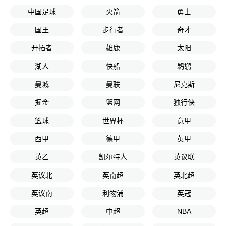
中国足球
火箭
勇士
国王
步行者
奇才
开拓者
雄鹿
太阳
湖人
快船
鹈鹕
曼城
曼联
尼克斯
掘金
篮网
独行侠
篮球
世界杯
意甲
西甲
德甲
英甲
英乙
凯尔特人
英议联
英议北
英南超
英北超
英议南
利物浦
英冠
英超
中超
NBA