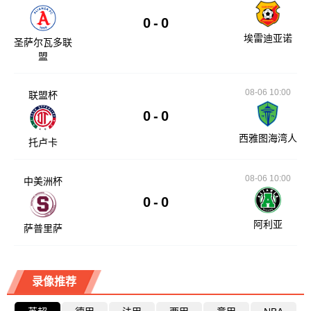
0
-
0
埃雷迪亚诺
圣萨尔瓦多联
盟
08-06 10:00
联盟杯
0
-
0
西雅图海湾人
托卢卡
08-06 10:00
中美洲杯
0
-
0
阿利亚
萨普里萨
录像推荐