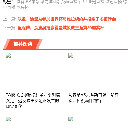
标签
：
体育
PP体育
聚力体st育
英超直播
西甲
亚冠直播
欧冠直播
德
甲直播
欧联杯
上一篇:
队报：迪涅为参加世界杯与维拉续约并拒绝了冬窗转会
下一篇:
里程碑，瓜迪奥拉赢得曼城执教生涯第20座奖杯
推荐阅读
TA谈《足球教练》第四季聚焦
阿森纳VS贝蒂斯首发：哈弗
女足：这反映出女足正发生的
茨、哲凯赖什领衔
现实变化