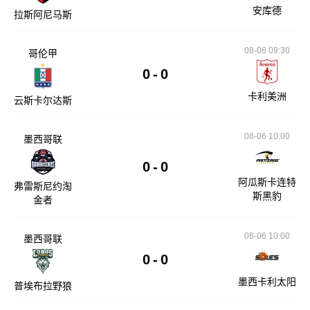
安库德
拉斯阿尼马斯
08-06 09:30
哥伦甲
0
-
0
卡利美洲
云斯卡尔达斯
08-06 10:00
墨西哥联
0
-
0
阿瓜斯卡连特
弗雷斯尼约淘
斯黑豹
金者
08-06 10:00
墨西哥联
0
-
0
墨西卡利太阳
普埃布拉野狼