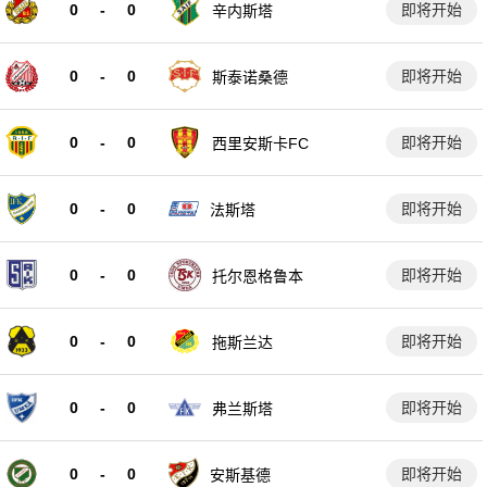
0
-
0
即将开始
辛内斯塔
0
-
0
即将开始
斯泰诺桑德
0
-
0
即将开始
西里安斯卡FC
0
-
0
即将开始
法斯塔
0
-
0
即将开始
托尔恩格鲁本
0
-
0
即将开始
拖斯兰达
0
-
0
即将开始
弗兰斯塔
0
-
0
即将开始
安斯基德