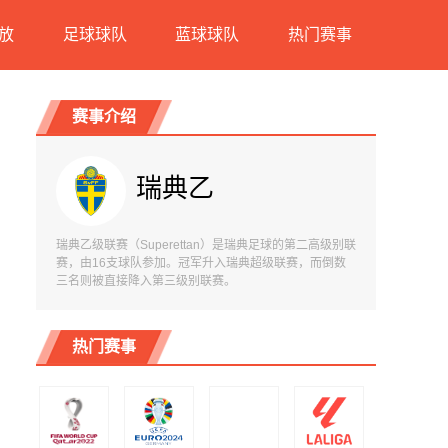
放
足球球队
蓝球球队
热门赛事
赛事介绍
瑞典乙
瑞典乙级联赛（Superettan）是瑞典足球的第二高级别联
赛，由16支球队参加。冠军升入瑞典超级联赛，而倒数
三名则被直接降入第三级别联赛。
热门赛事