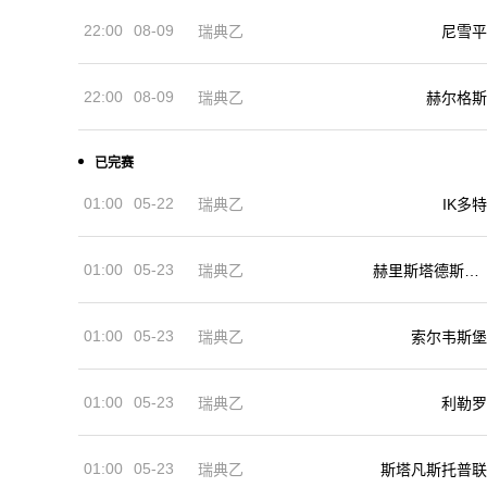
22:00
08-09
瑞典乙
尼雪平
22:00
08-09
瑞典乙
赫尔格斯
已完赛
01:00
05-22
IK多特
瑞典乙
01:00
05-23
瑞典乙
赫里斯塔德斯AI
F
01:00
05-23
瑞典乙
索尔韦斯堡
01:00
05-23
瑞典乙
利勒罗
01:00
05-23
瑞典乙
斯塔凡斯托普联