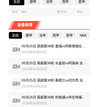
英超
德甲
法甲
西甲
意甲
排名
球队
胜/平/负
积分
录像推荐
英超
德甲
法甲
西甲
意甲
NBA
05月25日 英超第38轮 曼城vs阿斯顿维拉 全场录像回放
2026年05月26日
05月25日 英超第38轮 水晶宫vs阿森纳 全场录像回放
2026年05月26日
05月25日 英超第38轮 桑德兰vs切尔西 全场录像回放
2026年05月26日
05月25日 英超第38轮 利物浦vs布伦特福德 全场录像回放
2026年05月26日