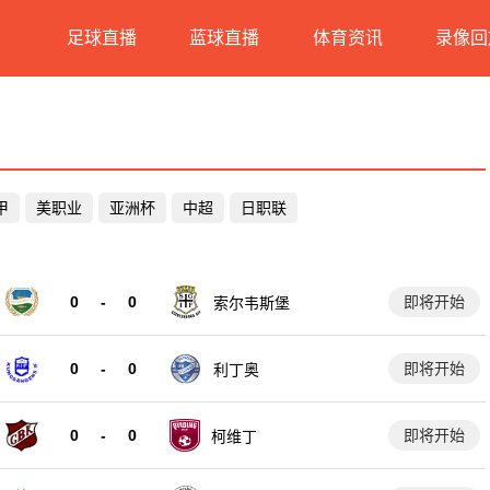
足球直播
蓝球直播
体育资讯
录像回
甲
美职业
亚洲杯
中超
日职联
0
-
0
即将开始
索尔韦斯堡
0
-
0
即将开始
利丁奥
0
-
0
即将开始
柯维丁