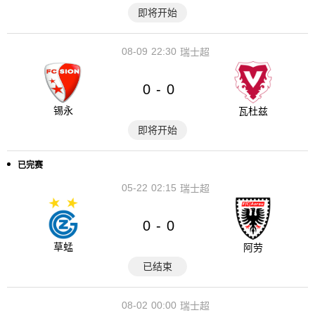
即将开始
08-09
22:30
瑞士超
0
0
-
锡永
瓦杜兹
即将开始
已完赛
05-22
02:15
瑞士超
0
0
-
草蜢
阿劳
已结束
08-02
00:00
瑞士超