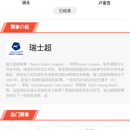
锡永
卢塞恩
已结束
赛事介绍
瑞士超
瑞士超级联赛（Swiss Super League），简称Super League，每年通常在七
月份开始，持续到次年的五月份。晋级规则是根据球队在联赛中的积分排名来
确定，排名前几名的球队有资格参加欧洲赛事的资格赛。瑞士超级联赛创立于
1897年，是瑞士足球的最高级别联赛。一些知名的球队包括巴塞尔（FC
Basel）、草蜢（Grasshopper Club Zürich）和楚格（BSC Young Boys）
等。这些球队在瑞士足球历史上取得了辉煌的成就和多次冠军。瑞士超级联赛
也吸引了一些知名球星，如
热门赛事