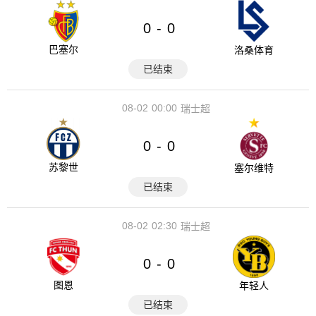
0
0
-
巴塞尔
洛桑体育
已结束
08-02
00:00
瑞士超
0
0
-
苏黎世
塞尔维特
已结束
08-02
02:30
瑞士超
0
0
-
图恩
年轻人
已结束