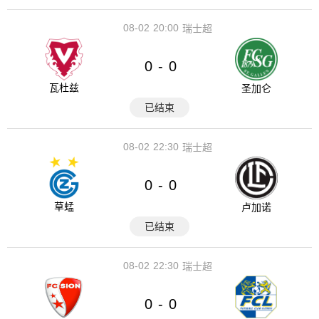
08-02
20:00
瑞士超
0
0
-
瓦杜兹
圣加仑
已结束
08-02
22:30
瑞士超
0
0
-
草蜢
卢加诺
已结束
08-02
22:30
瑞士超
0
0
-