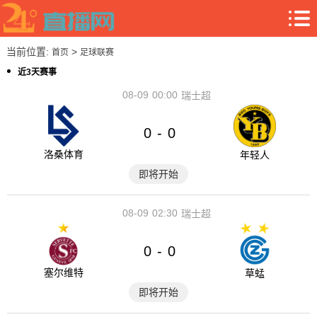
当前位置:
>
首页
足球联赛
近3天赛事
08-09
00:00
瑞士超
0
0
-
洛桑体育
年轻人
即将开始
08-09
02:30
瑞士超
0
0
-
塞尔维特
草蜢
即将开始