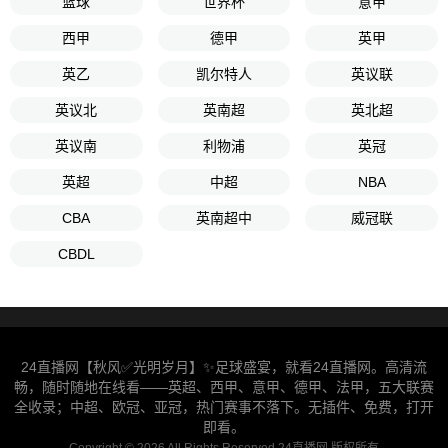
篮球
世界杯
意甲
西甲
德甲
英甲
英乙
凯尔特人
英议联
英议北
英南超
英北超
英议南
利物浦
英冠
英超
中超
NBA
CBA
英南超中
威冠联
CBDL
24直播网【秋风✅光明岁月】✨足球盛宴，就看24直播网。高清流
畅，随时随地在线看——英超、西甲、意甲、德甲、法甲，五大联赛
全收录；中超、欧冠、亚冠，热门赛事不落下。无插件、免费，打开
即看。
Copyright © 2026 All Rights Reserved 24直播网 版权所有