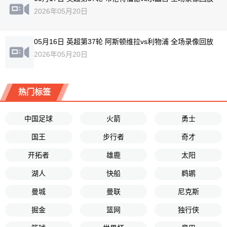
2026年05月20日
05月16日 英超第37轮 阿斯顿维拉vs利物浦 全场录像回放
2026年05月20日
热门标签
中国足球
火箭
勇士
国王
步行者
奇才
开拓者
雄鹿
太阳
湖人
快船
鹈鹕
曼城
曼联
尼克斯
掘金
篮网
独行侠