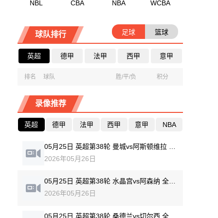
NBL
CBA
NBA
WCBA
足球
篮球
球队排行
英超
德甲
法甲
西甲
意甲
排名
球队
胜/平/负
积分
录像推荐
英超
德甲
法甲
西甲
意甲
NBA
05月25日 英超第38轮 曼城vs阿斯顿维拉 全场录像回放
2026年05月26日
05月25日 英超第38轮 水晶宫vs阿森纳 全场录像回放
2026年05月26日
05月25日 英超第38轮 桑德兰vs切尔西 全场录像回放