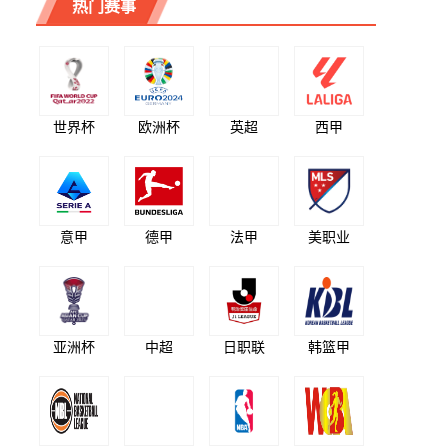
热门赛事
世界杯
欧洲杯
英超
西甲
意甲
德甲
法甲
美职业
亚洲杯
中超
日职联
韩篮甲