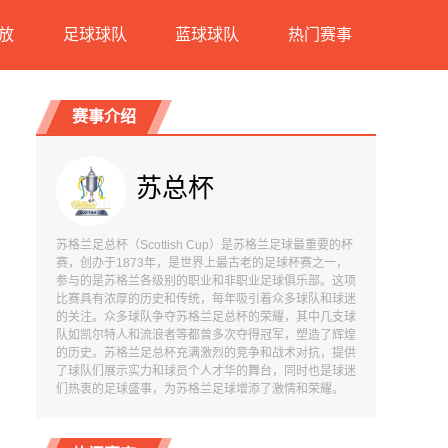
放
足球球队
蓝球球队
热门赛事
赛事介绍
苏总杯
苏格兰足总杯（Scottish Cup）是苏格兰足球最重要的杯
赛，创办于1873年，是世界上最古老的足球杯赛之一，
参与的是苏格兰各级别的职业和非职业足球俱乐部。这项
比赛具有浓厚的历史和传统，每年吸引着众多球队和球迷
的关注。众多球队争夺苏格兰足总杯的荣耀，其中几支球
队如凯尔特人和流浪者等都曾多次夺得冠军，塑造了辉煌
的历史。苏格兰足总杯充满激烈的竞争和战术对抗，提供
了球队们展示实力和球员个人才华的舞台，同时也是球迷
们热衷的足球盛事，为苏格兰足球增添了激情和荣耀。