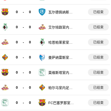
球队
0
-
0
已结束
瓦尔德佩纳斯室
内足球队
0
-
0
已结束
艾尔培路室内足
球队
0
-
0
已结束
哈恩帕莱索室内
足球队
0
-
0
已结束
曼萨纳雷斯室内
足球队
0
-
0
已结束
莫维斯塔室内足
球队
0
-
0
已结束
帕尔马室内足球
队
0
-
0
已结束
FC巴塞罗那室内
足球队