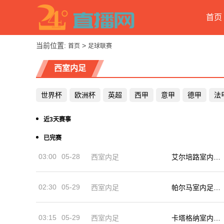
首页
当前位置:
>
首页
足球联赛
西室内足
世界杯
欧洲杯
英超
西甲
意甲
德甲
法
近3天赛事
已完赛
03:00
05-28
西室内足
艾尔培路室内足
球队
02:30
05-29
西室内足
帕尔马室内足球
队
03:15
05-29
西室内足
卡塔格纳室内足