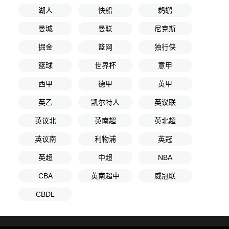
湖人
快船
鹈鹕
曼城
曼联
尼克斯
掘金
篮网
独行侠
篮球
世界杯
意甲
西甲
德甲
英甲
英乙
凯尔特人
英议联
英议北
英南超
英北超
英议南
利物浦
英冠
英超
中超
NBA
CBA
英南超中
威冠联
CBDL