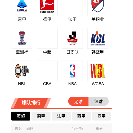
意甲
德甲
法甲
美职业
亚洲杯
中超
日职联
韩篮甲
NBL
CBA
NBA
WCBA
足球
篮球
球队排行
英超
德甲
法甲
西甲
意甲
排名
球队
胜/平/负
积分