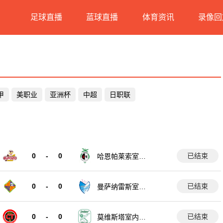
足球直播
蓝球直播
体育资讯
录像回
甲
美职业
亚洲杯
中超
日职联
0
-
0
已结束
哈恩帕莱索室内
足球队
0
-
0
已结束
曼萨纳雷斯室内
足球队
0
-
0
已结束
莫维斯塔室内足