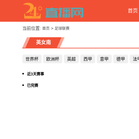
首页
当前位置:
>
首页
足球联赛
英女南
世界杯
欧洲杯
英超
西甲
意甲
德甲
法
近3天赛事
已完赛