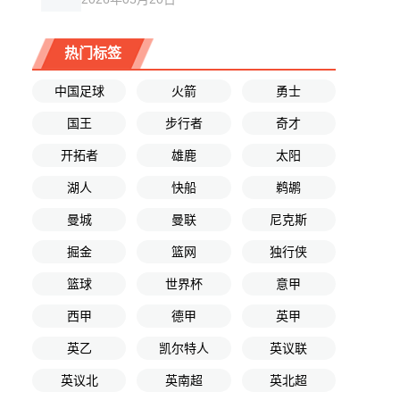
热门标签
中国足球
火箭
勇士
国王
步行者
奇才
开拓者
雄鹿
太阳
湖人
快船
鹈鹕
曼城
曼联
尼克斯
掘金
篮网
独行侠
篮球
世界杯
意甲
西甲
德甲
英甲
英乙
凯尔特人
英议联
英议北
英南超
英北超