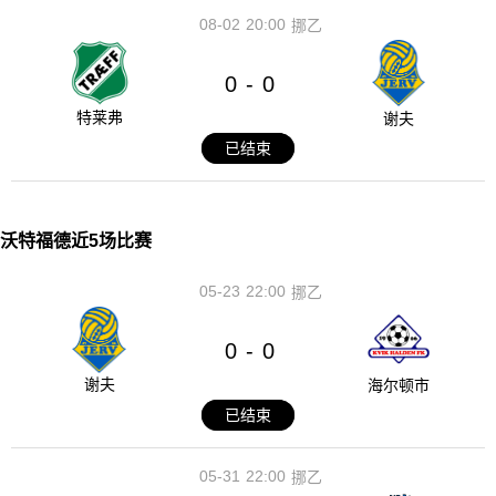
08-02
20:00
挪乙
0
0
-
特莱弗
谢夫
已结束
沃特福德近5场比赛
05-23
22:00
挪乙
0
0
-
谢夫
海尔顿市
已结束
05-31
22:00
挪乙