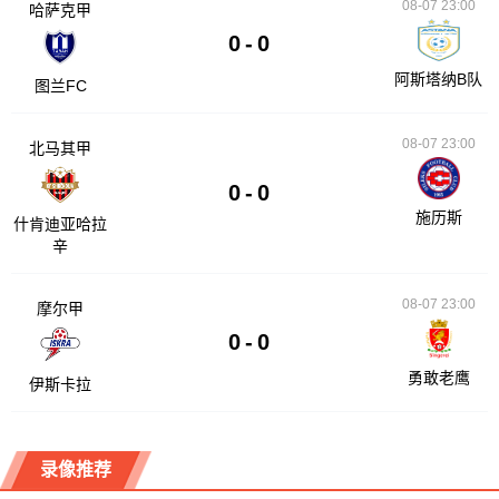
08-07 23:00
哈萨克甲
0
-
0
阿斯塔纳B队
图兰FC
08-07 23:00
北马其甲
0
-
0
施历斯
什肯迪亚哈拉
辛
08-07 23:00
摩尔甲
0
-
0
勇敢老鹰
伊斯卡拉
录像推荐