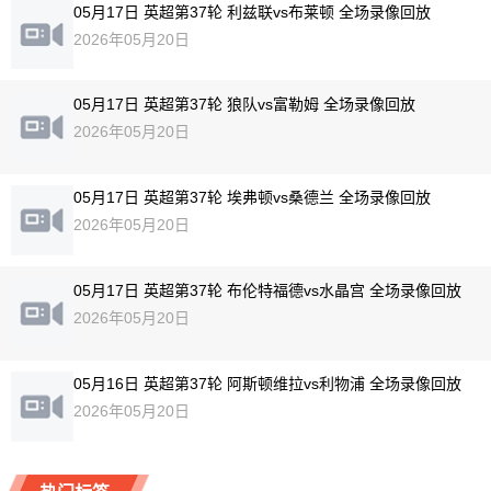
05月17日 英超第37轮 利兹联vs布莱顿 全场录像回放
2026年05月20日
05月17日 英超第37轮 狼队vs富勒姆 全场录像回放
2026年05月20日
05月17日 英超第37轮 埃弗顿vs桑德兰 全场录像回放
2026年05月20日
05月17日 英超第37轮 布伦特福德vs水晶宫 全场录像回放
2026年05月20日
05月16日 英超第37轮 阿斯顿维拉vs利物浦 全场录像回放
2026年05月20日