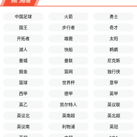
热门标签
中国足球
火箭
勇士
国王
步行者
奇才
开拓者
雄鹿
太阳
湖人
快船
鹈鹕
曼城
曼联
尼克斯
掘金
篮网
独行侠
篮球
世界杯
意甲
西甲
德甲
英甲
英乙
凯尔特人
英议联
英议北
英南超
英北超
英议南
利物浦
英冠