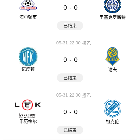
0
0
-
海尔顿市
里塞克罗斯特
已结束
05-31
22:00
挪乙
0
0
-
诺度顿
谢夫
已结束
05-31
22:00
挪乙
0
0
-
乐范格尔
祖克伦
已结束