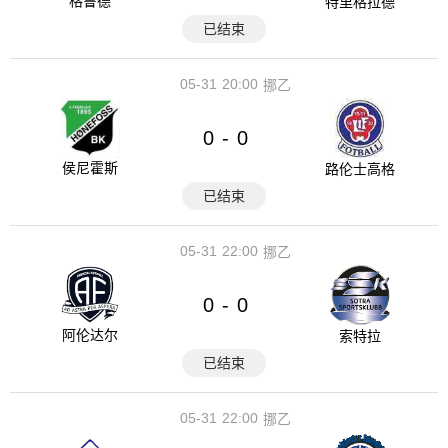
格鲁德
特里格拉德
已结束
05-31
20:00
挪乙
0
0
-
侯尼霍斯
路伦士高格
已结束
05-31
22:00
挪乙
0
0
-
阿伦达尔
索特拉
已结束
05-31
22:00
挪乙