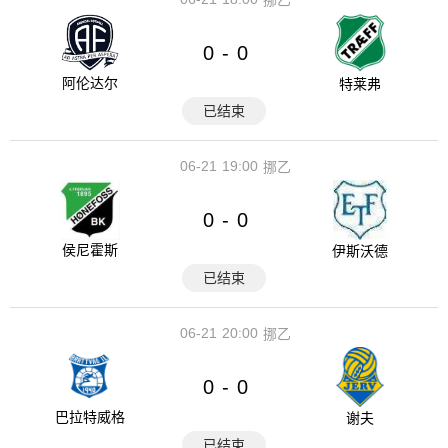
挪乙
0
0
-
阿伦达尔
特莱弗
已结束
06-21
19:00
挪乙
0
0
-
侯尼霍斯
伊斯沃德
已结束
06-21
20:00
挪乙
0
0
-
巴拉特威格
谢夫
已结束