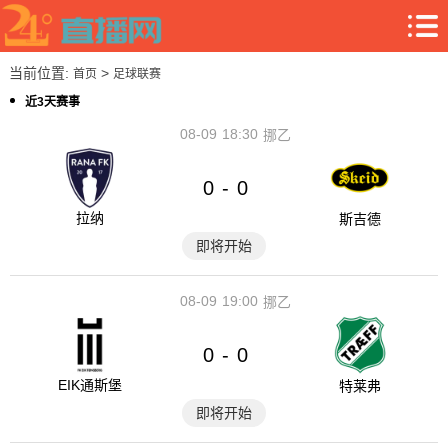
当前位置:
>
首页
足球联赛
近3天赛事
08-09
18:30
挪乙
0
0
-
拉纳
斯吉德
即将开始
08-09
19:00
挪乙
0
0
-
EIK通斯堡
特莱弗
即将开始