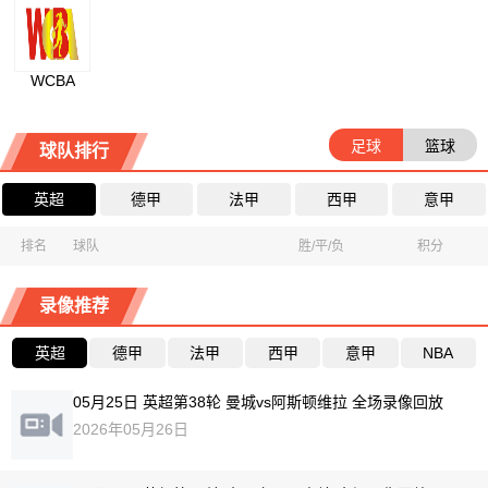
WCBA
足球
篮球
球队排行
英超
德甲
法甲
西甲
意甲
排名
球队
胜/平/负
积分
录像推荐
英超
德甲
法甲
西甲
意甲
NBA
05月25日 英超第38轮 曼城vs阿斯顿维拉 全场录像回放
2026年05月26日