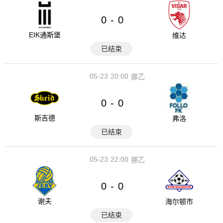
0
0
-
EIK通斯堡
维达
已结束
05-23
20:00
挪乙
0
0
-
斯吉德
弗洛
已结束
05-23
22:00
挪乙
0
0
-
谢夫
海尔顿市
已结束