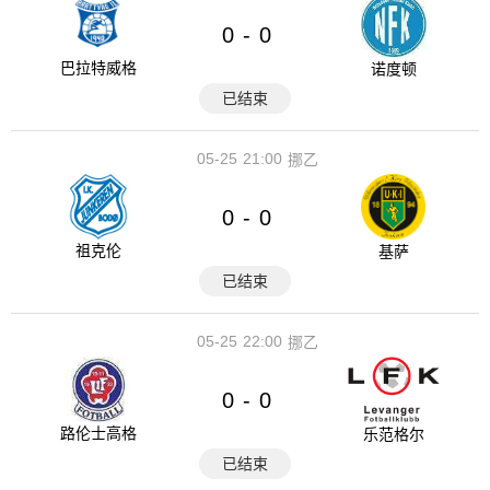
0
0
-
巴拉特威格
诺度顿
已结束
05-25
21:00
挪乙
0
0
-
祖克伦
基萨
已结束
05-25
22:00
挪乙
0
0
-
路伦士高格
乐范格尔
已结束