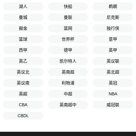
湖人
快船
鹈鹕
曼城
曼联
尼克斯
掘金
篮网
独行侠
篮球
世界杯
意甲
西甲
德甲
英甲
英乙
凯尔特人
英议联
英议北
英南超
英北超
英议南
利物浦
英冠
英超
中超
NBA
CBA
英南超中
威冠联
CBDL