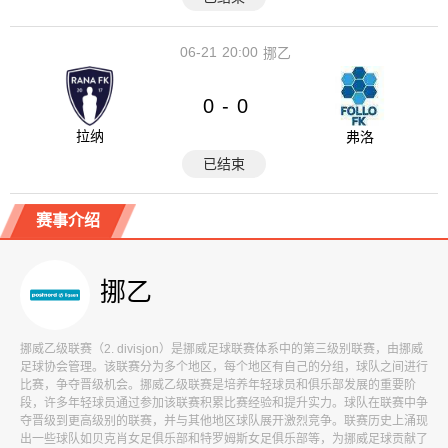
06-21
20:00
挪乙
0
0
-
拉纳
弗洛
已结束
赛事介绍
挪乙
挪威乙级联赛（2. divisjon）是挪威足球联赛体系中的第三级别联赛，由挪威
足球协会管理。该联赛分为多个地区，每个地区有自己的分组，球队之间进行
比赛，争夺晋级机会。挪威乙级联赛是培养年轻球员和俱乐部发展的重要阶
段，许多年轻球员通过参加该联赛积累比赛经验和提升实力。球队在联赛中争
夺晋级到更高级别的联赛，并与其他地区球队展开激烈竞争。联赛历史上涌现
出一些球队如贝克肖女足俱乐部和特罗姆斯女足俱乐部等，为挪威足球贡献了