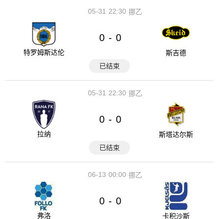
05-31
22:30
挪乙
0
0
-
特罗姆斯达伦
斯吉德
已结束
05-31
22:30
挪乙
0
0
-
拉纳
斯塔达尔斯
已结束
06-13
00:00
挪乙
0
0
-
弗洛
卡积沙斯