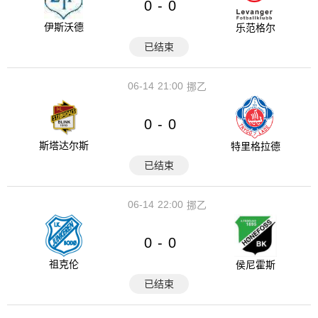
0
0
-
伊斯沃德
乐范格尔
已结束
06-14
21:00
挪乙
0
0
-
斯塔达尔斯
特里格拉德
已结束
06-14
22:00
挪乙
0
0
-
祖克伦
侯尼霍斯
已结束